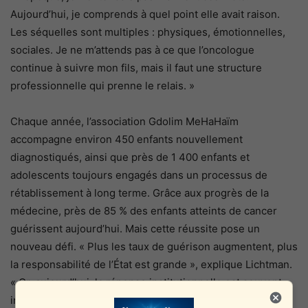
Aujourd’hui, je comprends à quel point elle avait raison.
Les séquelles sont multiples : physiques, émotionnelles,
sociales. Je ne m’attends pas à ce que l’oncologue
continue à suivre mon fils, mais il faut une structure
professionnelle qui prenne le relais. »
Chaque année, l’association Gdolim MeHaHaïm
accompagne environ 450 enfants nouvellement
diagnostiqués, ainsi que près de 1 400 enfants et
adolescents toujours engagés dans un processus de
rétablissement à long terme. Grâce aux progrès de la
médecine, près de 85 % des enfants atteints de cancer
guérissent aujourd’hui. Mais cette réussite pose un
nouveau défi. « Plus les taux de guérison augmentent, plus
la responsabilité de l’État est grande », explique Lichtman.
« Or, aujourd’hui, la réponse institutionnelle est souvent
insuffisante.