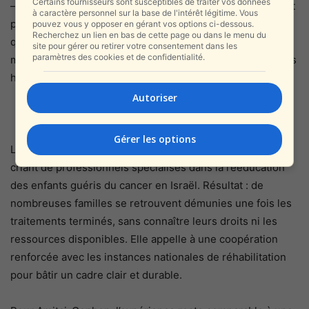
Certains fournisseurs sont susceptibles de traiter vos données
– leurs moyens restent limités. À peine 5 % de leur budget
à caractère personnel sur la base de l'intérêt légitime. Vous
provient de fonds publics. « La rééducation n’est pas
pouvez vous y opposer en gérant vos options ci-dessous.
Recherchez un lien en bas de cette page ou dans le menu du
quelque chose qu’une association peut porter seule »,
site pour gérer ou retirer votre consentement dans les
paramètres des cookies et de confidentialité.
martèle Lichtman. « Il faut une coordination entre l’État, les
hôpitaux, les caisses de santé et le tissu associatif. »
Autoriser
Gérer les options
La députée Mazarsky souligne pour sa part le manque
criant de professionnels spécialisés dans la rééducation
des enfants guéris du cancer en Israël. Résultat : de
nombreuses familles se retrouvent démunies une fois les
traitements terminés, sans connaître leurs droits ni les
ressources disponibles. Elle appelle à une coopération
renforcée avec les instances nationales de réhabilitation
pour bâtir un cadre clair et durable.