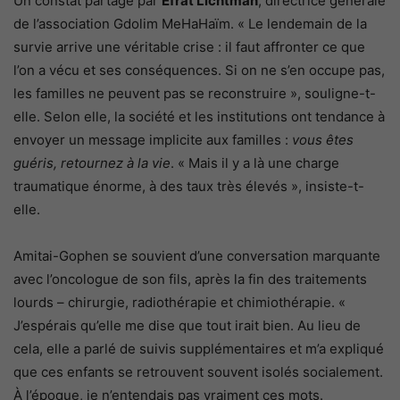
Un constat partagé par
Efrat Lichtman
, directrice générale
de l’association Gdolim MeHaHaïm. « Le lendemain de la
survie arrive une véritable crise : il faut affronter ce que
l’on a vécu et ses conséquences. Si on ne s’en occupe pas,
les familles ne peuvent pas se reconstruire », souligne-t-
elle. Selon elle, la société et les institutions ont tendance à
envoyer un message implicite aux familles :
vous êtes
guéris, retournez à la vie
. « Mais il y a là une charge
traumatique énorme, à des taux très élevés », insiste-t-
elle.
Amitai-Gophen se souvient d’une conversation marquante
avec l’oncologue de son fils, après la fin des traitements
lourds – chirurgie, radiothérapie et chimiothérapie. «
J’espérais qu’elle me dise que tout irait bien. Au lieu de
cela, elle a parlé de suivis supplémentaires et m’a expliqué
que ces enfants se retrouvent souvent isolés socialement.
À l’époque, je n’entendais pas vraiment ces mots.