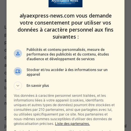
alyaexpress-news.com vous demande
votre consentement pour utiliser vos
Les conséquences psychologiques sont particulièrement
données à caractère personnel aux fins
préoccupantes. Perte d’amis rencontrés en oncologie
suivantes :
pédiatrique, confrontation précoce à la mort,
Publicités et contenu personnalisés, mesure de
déscolarisation partielle, difficultés relationnelles : autant
performance des publicités et du contenu, études
de facteurs qui fragilisent les enfants guéris. Lichtman
d’audience et développement de services
alerte également sur une augmentation des
Stocker et/ou accéder à des informations sur un
comportements suicidaires chez certains jeunes
appareil
survivants. « La guerre a créé une forme de hiérarchie de
En savoir plus
la douleur. Les enfants guéris du cancer, autrefois au
centre de l’attention, sont passés au second plan. Mais la
Vos données à caractère personnel seront traitées, et les
informations liées à votre appareil (cookies, identifiants
maladie, elle, ne s’arrête pas pendant un conflit. »
uniques et autres types de données) pourront être stockées et
consultées par 210 partenaires, ainsi que partagées avec lui,
ou utilisées spécifiquement par ce site. Nos partenaires et
Si les associations fournissent une aide essentielle –
nous-mêmes sommes susceptibles d'utiliser des données de
géolocalisation précises.
Liste des partenaires.
jardins d’enfants stériles, groupes sociaux, soutien médical