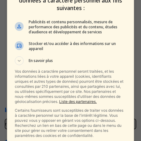
données à caractère personnel aux fins
suivantes :
Publicités et contenu personnalisés, mesure de
performance des publicités et du contenu, études
d’audience et développement de services
Stocker et/ou accéder à des informations sur un
appareil
En savoir plus
Vos données à caractère personnel seront traitées, et les
informations liées à votre appareil (cookies, identifiants
uniques et autres types de données) pourront être stockées et
consultées par 210 partenaires, ainsi que partagées avec lui,
Nouveau | Toutes les vidéos en live
ou utilisées spécifiquement par ce site. Nos partenaires et
nous-mêmes sommes susceptibles d'utiliser des données de
géolocalisation précises.
Liste des partenaires.
Infos Israel News en direct d’Israël
Certains fournisseurs sont susceptibles de traiter vos données
à caractère personnel sur la base de l'intérêt légitime. Vous
pouvez vous y opposer en gérant vos options ci-dessous.
ler : le pays qui nous aime est devenu plus demandé que jamais
Recherchez un lien en bas de cette page ou dans le menu du
site pour gérer ou retirer votre consentement dans les
paramètres des cookies et de confidentialité.