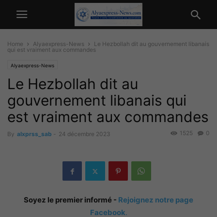
Home
Alyaexpress-News
Le Hezbollah dit au gouvernement libanais
qui est vraiment aux commandes
Alyaexpress-News
Le Hezbollah dit au
gouvernement libanais qui
est vraiment aux commandes
1525
0
By
alxprss_sab
-
24 décembre 2023
Soyez le premier informé -
Rejoignez notre page
Facebook
.