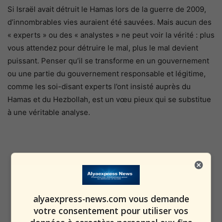
Si Israël avait détruit le Hamas lors de la guerre de 2009,
d’innombrables vies auraient été sauvées. Mais aucun des
« experts » ou des « analystes » ne peut voir la vérité : plus
vous attendez pour détruire le mal, plus le mal devient
puissant. Penser qu’il se transforme en un gouvernement
ou une partie du gouvernement responsable et légitime,
comme les soi-disant experts l’ont insisté auprès du
Hamas et du Hezbollah, est un vœu pieux qui se substitue
à une véritable analyse.
alyaexpress-news.com vous demande
votre consentement pour utiliser vos