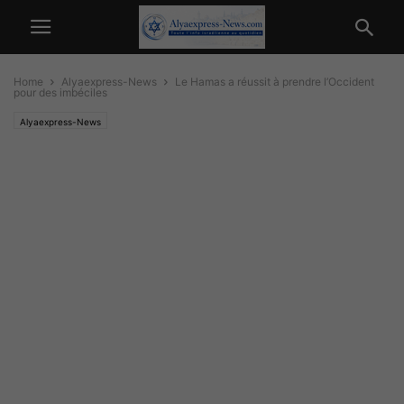
Home
Alyaexpress-News
Le Hamas a réussit à prendre l’Occident
pour des imbéciles
Alyaexpress-News