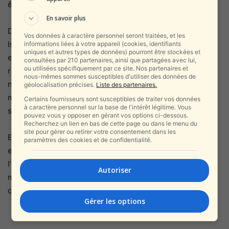
être à nouveau planifié.
En savoir plus
De la même manière, chaque mort est une tragédie pour
Vos données à caractère personnel seront traitées, et les
Israël. Elle a bien fait d’éviter que le bilan ne s’alourdisse
informations liées à votre appareil (cookies, identifiants
uniques et autres types de données) pourront être stockées et
en avertissant les civils avant les attaques. Comme l’a fait
consultées par 210 partenaires, ainsi que partagées avec lui,
ou utilisées spécifiquement par ce site. Nos partenaires et
remarquer John Kirby, porte-parole de la sécurité
nous-mêmes sommes susceptibles d'utiliser des données de
nationale de la Maison Blanche : « Il y a très peu d’armées
géolocalisation précises.
Liste des partenaires.
modernes dans le monde qui feraient cela. Je ne sais pas
Certains fournisseurs sont susceptibles de traiter vos données
à caractère personnel sur la base de l'intérêt légitime. Vous
si [nous] ferions ça.
pouvez vous y opposer en gérant vos options ci-dessous.
Recherchez un lien en bas de cette page ou dans le menu du
site pour gérer ou retirer votre consentement dans les
En cette époque de pensée détrempée, il s’est avéré
paramètres des cookies et de confidentialité.
extrêmement facile de plonger le public dans
l’obscurité. Avec l’israélophobie de son côté, le Hamas n’a
Autoriser
même pas pris la peine de garder sa stratégie secrète. Ce
qui compte, c’est contrôler les émotions.
Gérer les options