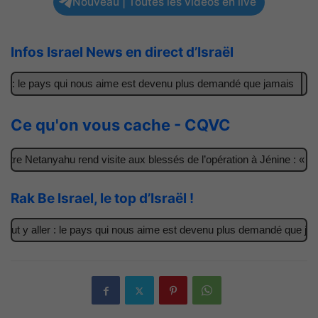
Nouveau | Toutes les vidéos en live
Infos Israel News en direct d’Israël
r : le pays qui nous aime est devenu plus demandé que jamais
Il 
Ce qu'on vous cache - CQVC
re Netanyahu rend visite aux blessés de l’opération à Jénine : « Ce
Rak Be Israel, le top d’Israël !
ut y aller : le pays qui nous aime est devenu plus demandé que jamai