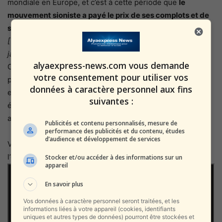
mondiale en Europe, et c’est à cette période que
le
mouvement sioniste a payé le prix de ses complots et de
sa méchanceté, là-bas dans les États européens.
[Télévision officielle de l’AP, des archives israéliennes, 23
janvier 2021]
alyaexpress-news.com vous demande
Cela montre non seulement à quel point l’Autorité
votre consentement pour utiliser vos
palestinienne est antisémite, mais aussi à quel point elle
données à caractère personnel aux fins
est égocentrique de penser que les «crimes sionistes»
suivantes :
étaient ce que les nazis combattaient lorsqu’ils ont
assassiné six millions de Juifs.
Publicités et contenu personnalisés, mesure de
performance des publicités et du contenu, études
d’audience et développement de services
Voici l’épisode anglais de Pillar of Fire qui correspond à
l’épisode montré.
Stocker et/ou accéder à des informations sur un
appareil
En savoir plus
Vos données à caractère personnel seront traitées, et les
informations liées à votre appareil (cookies, identifiants
uniques et autres types de données) pourront être stockées et