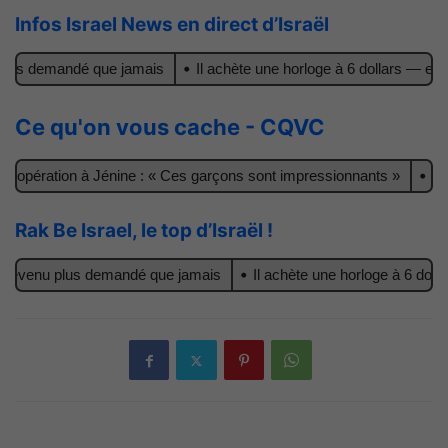
Infos Israel News en direct d’Israël
lus demandé que jamais
Il achète une horloge à 6 dollars — et y tro
Ce qu'on vous cache - CQVC
opération à Jénine : « Ces garçons sont impressionnants »
L’inte
Rak Be Israel, le top d’Israël !
devenu plus demandé que jamais
Il achète une horloge à 6 dollars —