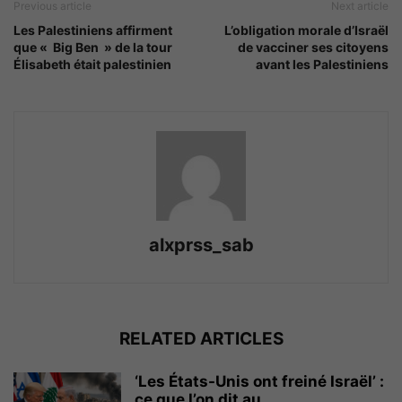
Previous article
Next article
Les Palestiniens affirment
L’obligation morale d’Israël
que « Big Ben » de la tour
de vacciner ses citoyens
Élisabeth était palestinien
avant les Palestiniens
alxprss_sab
RELATED ARTICLES
‘Les États-Unis ont freiné Israël’ :
ce que l’on dit au...