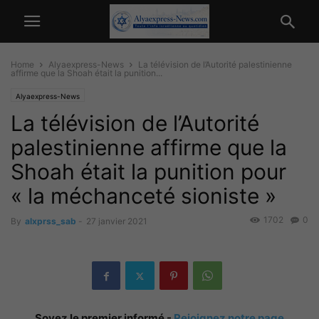
Home
Alyaexpress-News
La télévision de l’Autorité palestinienne
affirme que la Shoah était la punition...
Alyaexpress-News
La télévision de l’Autorité
palestinienne affirme que la
Shoah était la punition pour
« la méchanceté sioniste »
1702
0
By
alxprss_sab
-
27 janvier 2021
Soyez le premier informé -
Rejoignez notre page