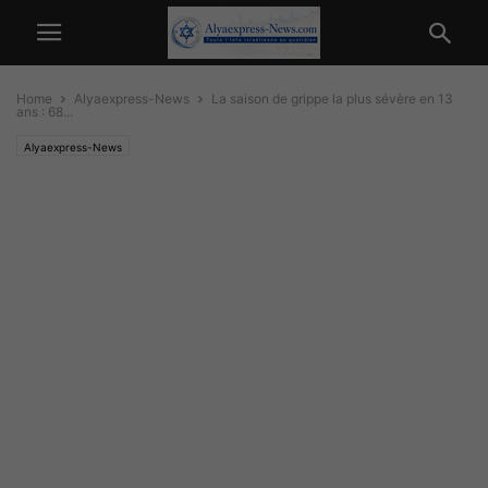
Home
Alyaexpress-News
La saison de grippe la plus sévère en 13
ans : 68...
Alyaexpress-News