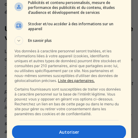
Publicités et contenu personnalisés, mesure de
détournons temporairement les ambulances vers d’autres
performance des publicités et du contenu, études
établissements. »
d’audience et développement de services
Stocker et/ou accéder à des informations sur un
Un appel à renforcer les campagnes de
appareil
vaccination
En savoir plus
Le président de la commission de la santé à la Knesset, le
Vos données à caractère personnel seront traitées, et les
informations liées à votre appareil (cookies, identifiants
député Yoni Mashriki, a également exprimé son inquiétude
uniques et autres types de données) pourront être stockées et
consultées par 210 partenaires, ainsi que partagées avec lui,
:
ou utilisées spécifiquement par ce site. Nos partenaires et
« Nous traversons un hiver difficile, et il est impératif de
nous-mêmes sommes susceptibles d'utiliser des données de
géolocalisation précises.
Liste des partenaires.
répondre immédiatement à l’augmentation des cas, surtout
Certains fournisseurs sont susceptibles de traiter vos données
parmi les personnes âgées. Cela fait trois mois que
à caractère personnel sur la base de l'intérêt légitime. Vous
j’appelle les caisses de santé et le ministère de la Santé à
pouvez vous y opposer en gérant vos options ci-dessous.
Recherchez un lien en bas de cette page ou dans le menu du
intensifier les efforts de vaccination. Je renouvelle ma
site pour gérer ou retirer votre consentement dans les
paramètres des cookies et de confidentialité.
demande de rendre le vaccin renforcé plus accessible aux
seniors, que ce soit par un financement approprié ou une
aide ciblée, afin de protéger la santé publique. »
Autoriser