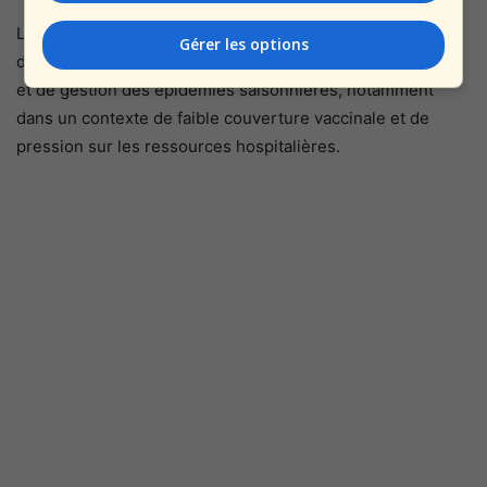
La situation met en lumière les défis auxquels le système
Gérer les options
de santé israélien est confronté en matière de prévention
et de gestion des épidémies saisonnières, notamment
dans un contexte de faible couverture vaccinale et de
pression sur les ressources hospitalières.