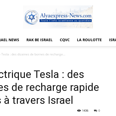
RAEL NEWS
RAK BE ISRAEL
CQVC
LA ROULOTTE
ISR
Alyaexpress-
e Tesla : des dizaines de bornes de recharge...
ctrique Tesla : des
News
es de recharge rapide
à travers Israel
1436
0