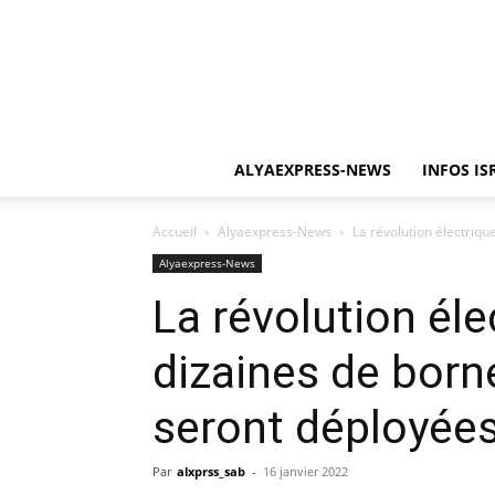
ALYAEXPRESS-NEWS
INFOS IS
Accueil
Alyaexpress-News
La révolution électriqu
Alyaexpress-News
La révolution éle
dizaines de born
seront déployées 
Par
alxprss_sab
-
16 janvier 2022