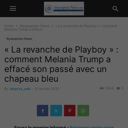
Home
Alyaexpress-News
« La revanche de Playboy » : comment
Melania Trump a effacé...
Alyaexpress-News
« La revanche de Playboy » :
comment Melania Trump a
effacé son passé avec un
chapeau bleu
1044
0
By
alxprss_sab
-
21 janvier 2025
Soyez le premier informé -
Rejoignez notre page