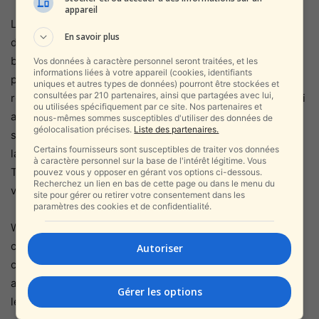
appareil
Les détaillants de tout le pays signalent déjà une hausse
En savoir plus
des ventes de cravates violettes et de chapeaux à larges
bords. Ce qui a commencé comme un choix de style
Vos données à caractère personnel seront traitées, et les
informations liées à votre appareil (cookies, identifiants
personnel est rapidement devenu un symbole de
uniques et autres types de données) pourront être stockées et
consultées par 210 partenaires, ainsi que partagées avec lui,
résistance, de contrôle et de pouvoir. Il est clair que ce qui
ou utilisées spécifiquement par ce site. Nos partenaires et
a commencé comme une simple décision vestimentaire
nous-mêmes sommes susceptibles d'utiliser des données de
géolocalisation précises.
Liste des partenaires.
s’est transformé en un débat culturel et politique plus
Certains fournisseurs sont susceptibles de traiter vos données
large. À une époque où l’image est primordiale, la famille
à caractère personnel sur la base de l'intérêt légitime. Vous
Trump a une fois de plus prouvé sa capacité à utiliser les
pouvez vous y opposer en gérant vos options ci-dessous.
Recherchez un lien en bas de cette page ou dans le menu du
vêtements pour parler plus fort que les mots.
site pour gérer ou retirer votre consentement dans les
paramètres des cookies et de confidentialité.
Washington est en pleine ébullition quant à l’avenir. Une
chose est sûre : en 2025, une cravate n’est plus qu’une
Autoriser
cravate, et un chapeau est bien plus qu’un simple
accessoire. La famille Trump nous montre comment jouer
Gérer les options
le jeu de l’image, et elle le fait mieux que quiconque.