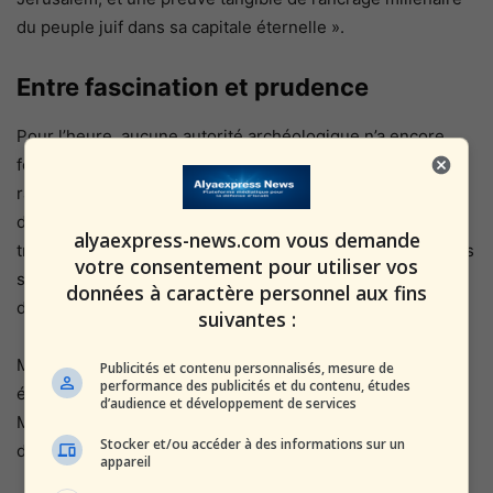
du peuple juif dans sa capitale éternelle ».
Entre fascination et prudence
Pour l’heure, aucune autorité archéologique n’a encore
fourni d’explication officielle. Des experts devraient
rapidement inspecter le site, tant pour garantir la sécurité
du public que pour évaluer l’importance historique de la
alyaexpress-news.com vous demande
trouvaille. La police et l’Autorité des antiquités israéliennes
votre consentement pour utiliser vos
surveillent de près l’évolution de la situation, soucieuses
données à caractère personnel aux fins
d’éviter une récupération politique ou religieuse.
suivantes :
Mais déjà, la rumeur enfle dans les ruelles : certains
Publicités et contenu personnalisés, mesure de
performance des publicités et du contenu, études
évoquent des trésors enfouis, d’autres un lien avec le
d’audience et développement de services
Mont du Temple, d’autres encore y voient un simple
Stocker et/ou accéder à des informations sur un
débarras ancien oublié des mémoires.
appareil