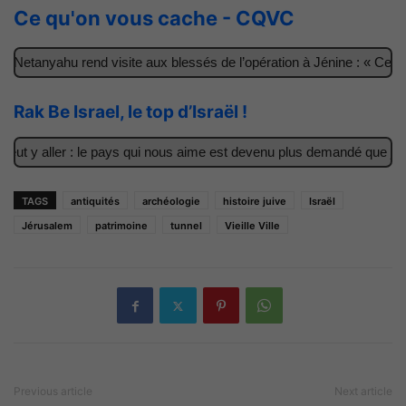
Ce qu'on vous cache - CQVC
Netanyahu rend visite aux blessés de l’opération à Jénine : « Ces g
Rak Be Israel, le top d’Israël !
ut y aller : le pays qui nous aime est devenu plus demandé que jama
TAGS
antiquités
archéologie
histoire juive
Israël
Jérusalem
patrimoine
tunnel
Vieille Ville
Previous article
Next article