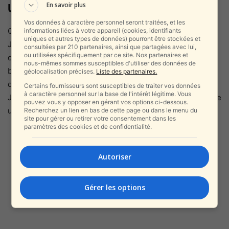
En savoir plus
Un symbole de Jérusalem
Vos données à caractère personnel seront traitées, et les
Quoi qu’il en soit, la découverte souligne la singularité de
informations liées à votre appareil (cookies, identifiants
uniques et autres types de données) pourront être stockées et
Jérusalem : une ville où chaque pas peut révéler un pan
consultées par 210 partenaires, ainsi que partagées avec lui,
ou utilisées spécifiquement par ce site. Nos partenaires et
d’histoire enfoui depuis des siècles. Dans une échoppe
nous-mêmes sommes susceptibles d'utiliser des données de
banale, au cœur du marché, c’est soudain la mémoire
géolocalisation précises.
Liste des partenaires.
d’Israël qui resurgit. Et ce hasard rappelle au monde que
Certains fournisseurs sont susceptibles de traiter vos données
à caractère personnel sur la base de l'intérêt légitime. Vous
Jérusalem, loin d’être une ville comme les autres, demeure
pouvez vous y opposer en gérant vos options ci-dessous.
un carrefour intemporel où l’histoire affleure sans cesse.
Recherchez un lien en bas de cette page ou dans le menu du
site pour gérer ou retirer votre consentement dans les
paramètres des cookies et de confidentialité.
Autoriser
Gérer les options