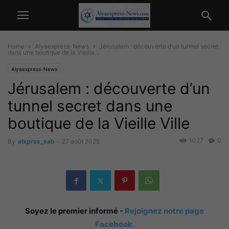
Home
Alyaexpress-News
Jérusalem : découverte d’un tunnel secret
dans une boutique de la Vieille...
Alyaexpress-News
Jérusalem : découverte d’un
tunnel secret dans une
boutique de la Vieille Ville
1027
0
By
alxprss_sab
-
27 août 2025
Soyez le premier informé -
Rejoignez notre page
Facebook
.