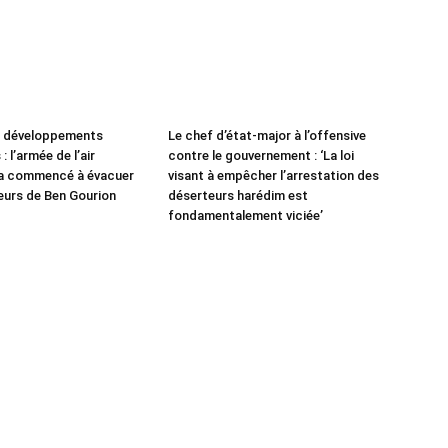
e développements
Le chef d’état-major à l’offensive
: l’armée de l’air
contre le gouvernement : ‘La loi
 a commencé à évacuer
visant à empêcher l’arrestation des
leurs de Ben Gourion
déserteurs harédim est
fondamentalement viciée’