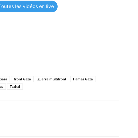
outes les vidéos en live
 Gaza
front Gaza
guerre multifront
Hamas Gaza
as
Tsahal