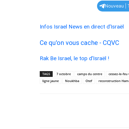
Nouveau | T
Infos Israel News en direct d’Israël
Ce qu'on vous cache - CQVC
Rak Be Israel, le top d’Israël !
TAGS
7 octobre
camps du centre
cessez-le-feu
ligne jaune
Noukhba
Otef
reconstruction Ham