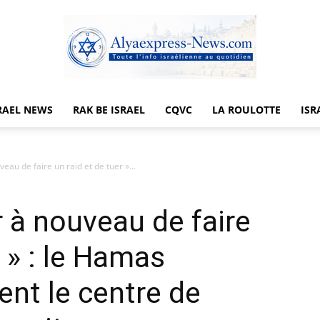
RAEL NEWS
RAK BE ISRAEL
CQVC
LA ROULOTTE
ISR
Alyaexpress-
veau de faire un raid et de tuer »...
r à nouveau de faire
News
r » : le Hamas
ent le centre de