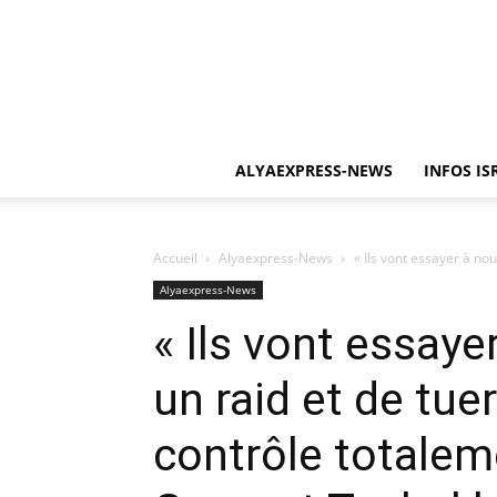
ALYAEXPRESS-NEWS
INFOS IS
Accueil
Alyaexpress-News
« Ils vont essayer à nou
Alyaexpress-News
« Ils vont essaye
un raid et de tue
contrôle totalem