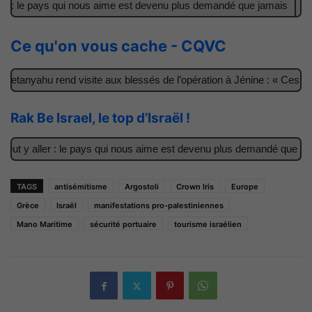
 : le pays qui nous aime est devenu plus demandé que jamais
Il a
Ce qu'on vous cache - CQVC
tanyahu rend visite aux blessés de l’opération à Jénine : « Ces garç
Rak Be Israel, le top d’Israël !
t y aller : le pays qui nous aime est devenu plus demandé que jamai
TAGS
antisémitisme
Argostoli
Crown Iris
Europe
Grèce
Israël
manifestations pro-palestiniennes
Mano Maritime
sécurité portuaire
tourisme israélien