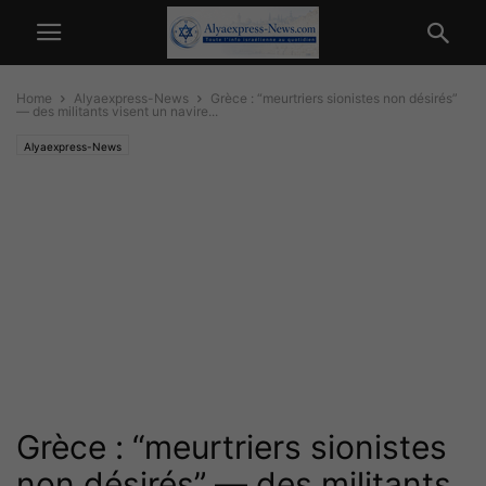
Home
Alyaexpress-News
Grèce : “meurtriers sionistes non désirés”
— des militants visent un navire...
Alyaexpress-News
Grèce : “meurtriers sionistes
non désirés” — des militants