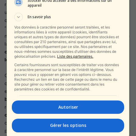
Stocker et/ou accéder à des informations sur un
réponse —
chanter, filmer, ne pas céder
— est devenue
appareil
un acte civique. Elle dit quelque chose d’un pays éprouvé
En savoir plus
qui refuse la diabolisation de ses citoyens à l’étranger.
Vos données à caractère personnel seront traitées, et les
“Nous ne laisserons personne gâcher nos vacances ni
informations liées à votre appareil (cookies, identifiants
notre dignité”, résume un touriste, drapeau bleu et blanc à
uniques et autres types de données) pourront être stockées et
consultées par 210 partenaires, ainsi que partagées avec lui,
la main. Dans la séquence informationnelle, ces images
ou utilisées spécifiquement par ce site. Nos partenaires et
contrecarrent le narratif victimaire
des activistes : non,
nous-mêmes sommes susceptibles d'utiliser des données de
géolocalisation précises.
Liste des partenaires.
les Israéliens ne se terrent pas
.
Certains fournisseurs sont susceptibles de traiter vos données
à caractère personnel sur la base de l'intérêt légitime. Vous
pouvez vous y opposer en gérant vos options ci-dessous.
Ce bras de fer symbolique continuera probablement tant
Recherchez un lien en bas de cette page ou dans le menu du
que les groupes pro-iraniens investiront l’espace public
site pour gérer ou retirer votre consentement dans les
paramètres des cookies et de confidentialité.
européen. La bonne nouvelle, c’est que
l’État grec tient
bon
et que l’économie locale sait compter : hôtels,
Autoriser
restaurants, musées ont tout intérêt à ce que
les
croisières israéliennes
maintiennent leurs escales. À
condition, bien sûr, que la sécurité soit assurée et que la
Gérer les options
parole publique
dénonce sans ambiguïté
les slogans qui