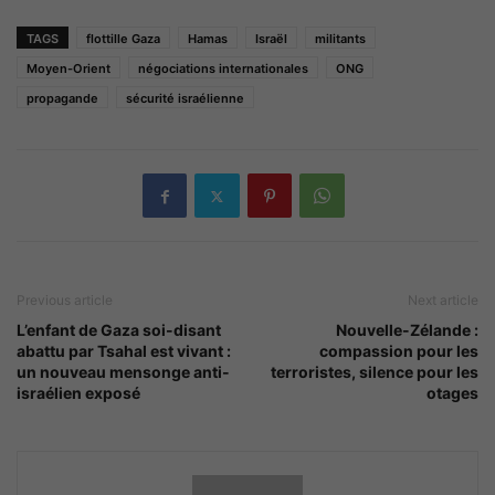
TAGS
flottille Gaza
Hamas
Israël
militants
Moyen-Orient
négociations internationales
ONG
propagande
sécurité israélienne
Previous article
Next article
L’enfant de Gaza soi-disant
Nouvelle-Zélande :
abattu par Tsahal est vivant :
compassion pour les
un nouveau mensonge anti-
terroristes, silence pour les
israélien exposé
otages