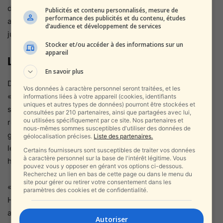
d’Assad. Gaza, en revanche, reste le terrain privilégié d’un
Publicités et contenu personnalisés, mesure de
performance des publicités et du contenu, études
activisme sélectif qui vise toujours la même cible : l’État
d’audience et développement de services
juif.
Stocker et/ou accéder à des informations sur un
appareil
Le vrai visage de Gaza
En savoir plus
Dans le même temps, la propagande autour d’un prétendu
Vos données à caractère personnel seront traitées, et les
« blocus total » est mise en échec par les vidéos circulant
informations liées à votre appareil (cookies, identifiants
uniques et autres types de données) pourront être stockées et
sur les réseaux sociaux : des supermarchés à Gaza
consultées par 210 partenaires, ainsi que partagées avec lui,
ou utilisées spécifiquement par ce site. Nos partenaires et
remplis de produits, une variété digne de n’importe quelle
nous-mêmes sommes susceptibles d'utiliser des données de
grande surface de Tel-Aviv ou Paris. La famine décrite par
géolocalisation précises.
Liste des partenaires.
les ONG est largement exagérée, et de nombreux
Certains fournisseurs sont susceptibles de traiter vos données
à caractère personnel sur la base de l'intérêt légitime. Vous
habitants eux-mêmes dénoncent la manipulation.
pouvez vous y opposer en gérant vos options ci-dessous.
Recherchez un lien en bas de cette page ou dans le menu du
site pour gérer ou retirer votre consentement dans les
« La soi-disant solidarité internationale ignore que le
paramètres des cookies et de confidentialité.
Hamas détourne systématiquement l’aide humanitaire »,
analyse
RakBeIsrael.buzz
. « Les civils gazaouis ne
Autoriser