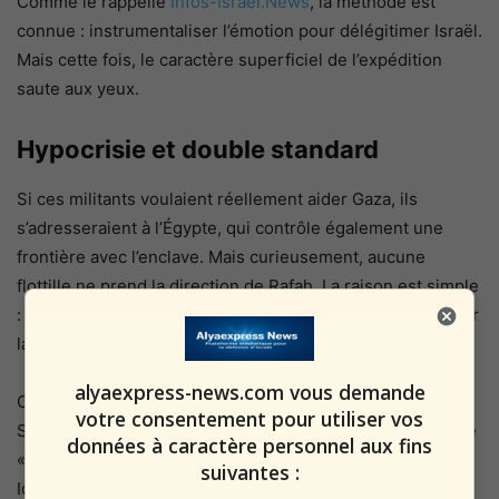
Comme le rappelle
Infos-Israel.News
, la méthode est
connue : instrumentaliser l’émotion pour délégitimer Israël.
Mais cette fois, le caractère superficiel de l’expédition
saute aux yeux.
Hypocrisie et double standard
Si ces militants voulaient réellement aider Gaza, ils
s’adresseraient à l’Égypte, qui contrôle également une
frontière avec l’enclave. Mais curieusement, aucune
flottille ne prend la direction de Rafah. La raison est simple
: le but n’est pas d’aider les civils, mais d’attaquer Israël sur
la scène internationale.
alyaexpress-news.com vous demande
Cette hypocrisie est flagrante. Alors que des millions de
votre consentement pour utiliser vos
Syriens ont été massacrés par leur propre régime, aucune
données à caractère personnel aux fins
« flottille humanitaire » n’a été organisée pour Alep ou
suivantes :
Idlib. Aucun militant n’a risqué sa vie pour briser le siège