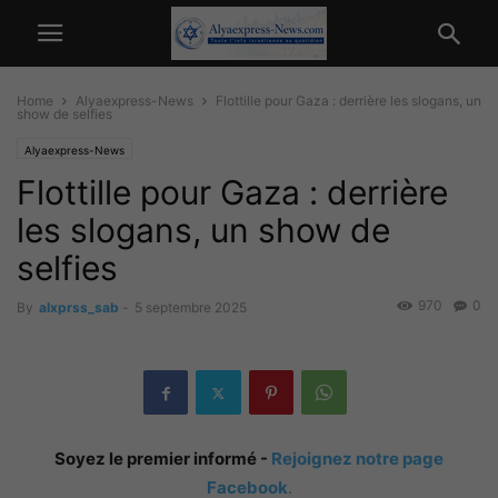
Home
Alyaexpress-News
Flottille pour Gaza : derrière les slogans, un
show de selfies
Alyaexpress-News
Flottille pour Gaza : derrière
les slogans, un show de
selfies
970
0
By
alxprss_sab
-
5 septembre 2025
Soyez le premier informé -
Rejoignez notre page
Facebook
.