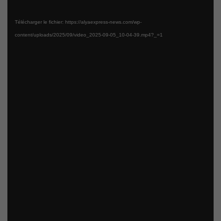
Télécharger le fichier: https://alyaexpress-news.com/wp-
content/uploads/2025/09/video_2025-09-05_10-04-39.mp4?_=1