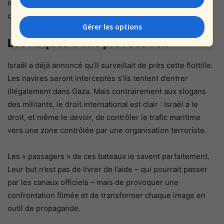
manquent pas de nourriture, ils manquent de liberté –
celle que leur vole le Hamas. »
Gérer les options
Les risques d’une provocation
Israël a déjà annoncé qu’il surveillait de près cette flottille.
Les navires seront interceptés s’ils tentent d’entrer
illégalement dans Gaza. Mais contrairement aux slogans
des militants, le droit international est clair : Israël a le
droit, et même le devoir, de contrôler le trafic maritime
vers une zone contrôlée par une organisation terroriste.
Les « passagers » de ces bateaux le savent parfaitement.
Leur but n’est pas de livrer de l’aide – qui pourrait passer
par les canaux officiels – mais de provoquer une
confrontation filmée et de transformer chaque image en
outil de propagande.