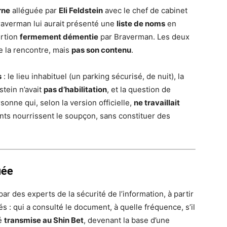
rne
alléguée par
Eli Feldstein
avec le chef de cabinet
Braverman lui aurait présenté une
liste de noms
en
ertion
fermement démentie
par Braverman. Les deux
e la rencontre, mais
pas son contenu
.
s
: le lieu inhabituel (un parking sécurisé, de nuit), la
stein n’avait
pas d’habilitation
, et la question de
onne qui, selon la version officielle,
ne travaillait
ts nourrissent le soupçon, sans constituer des
uée
ar des experts de la sécurité de l’information, à partir
s : qui a consulté le document, à quelle fréquence, s’il
té
transmise au Shin Bet
, devenant la base d’une