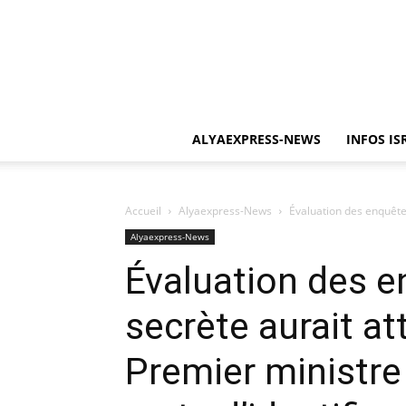
ALYAEXPRESS-NEWS
INFOS IS
Accueil
Alyaexpress-News
Évaluation des enquêteur
Alyaexpress-News
Évaluation des en
secrète aurait at
Premier ministre