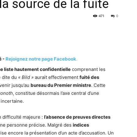
 la source de la fuite
471
0
é -
Rejoignez notre page Facebook
.
e liste hautement confidentielle
comprenant les
 dite du
« Bild »
aurait effectivement
fuité des
venir jusqu’au
bureau du Premier ministre
. Cette
ronoth
, constitue désormais l’axe central d’une
 incertaine.
difficulté majeure :
l’absence de preuves directes
à une personne précise. Malgré des
indices
ise encore la présentation d’un acte d’accusation. Un