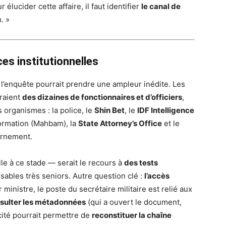
élucider cette affaire, il faut identifier
le canal de
. »
es institutionnelles
t, l’enquête pourrait prendre une ampleur inédite. Les
raient
des dizaines de fonctionnaires et d’officiers
,
s organismes : la police, le
Shin Bet
, le
IDF Intelligence
formation (Mahbam), la
State Attorney’s Office
et le
ernement.
e à ce stade — serait le recours à
des tests
sables très seniors. Autre question clé :
l’accès
ministre, le poste du secrétaire militaire est relié aux
sulter les métadonnées
(qui a ouvert le document,
ité pourrait permettre de
reconstituer la chaîne