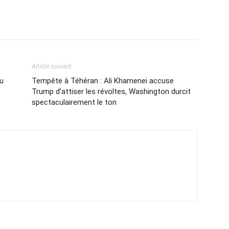
Article suivant
du
Tempête à Téhéran : Ali Khamenei accuse
Trump d’attiser les révoltes, Washington durcit
spectaculairement le ton