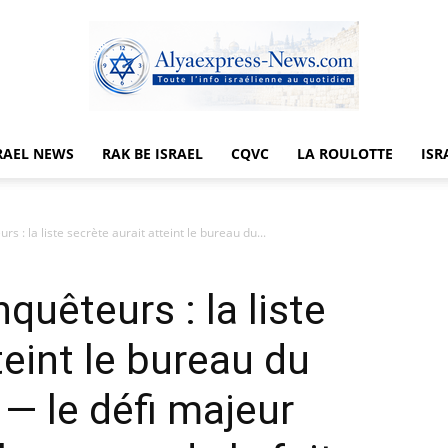
RAEL NEWS
RAK BE ISRAEL
CQVC
LA ROULOTTE
ISR
Alyaexpress-
s : la liste secrète aurait atteint le bureau du...
quêteurs : la liste
News
teint le bureau du
 — le défi majeur