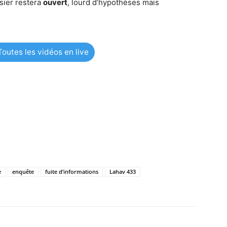
ssier restera
ouvert
, lourd d’hypothèses mais
outes les vidéos en live
e
enquête
fuite d’informations
Lahav 433