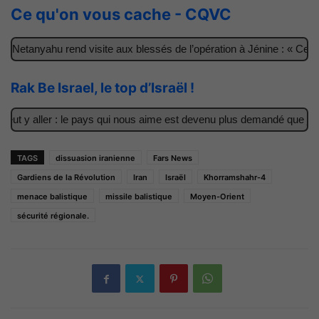
Ce qu'on vous cache - CQVC
Netanyahu rend visite aux blessés de l’opération à Jénine : « Ces g
Rak Be Israel, le top d’Israël !
t y aller : le pays qui nous aime est devenu plus demandé que jamai
TAGS
dissuasion iranienne
Fars News
Gardiens de la Révolution
Iran
Israël
Khorramshahr-4
menace balistique
missile balistique
Moyen-Orient
sécurité régionale.