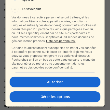
pour faire face à ce type de scénario. Toutefois,
aucune
En savoir plus
évaluation officielle n’a été rendue publique
à ce stade
concernant l’annonce iranienne spécifique.
Vos données à caractère personnel seront traitées, et les
informations liées à votre appareil (cookies, identifiants
uniques et autres types de données) pourront être stockées et
Il est également important de rappeler que les
consultées par 210 partenaires, ainsi que partagées avec lui,
ou utilisées spécifiquement par ce site. Nos partenaires et
déclarations de ce type peuvent répondre à
plusieurs
nous-mêmes sommes susceptibles d'utiliser des données de
géolocalisation précises.
Liste des partenaires.
objectifs simultanés
: renforcer la posture interne du
Certains fournisseurs sont susceptibles de traiter vos données
régime iranien, envoyer un message de force à l’extérieur,
à caractère personnel sur la base de l'intérêt légitime. Vous
et influencer le climat diplomatique. L’absence de preuves
pouvez vous y opposer en gérant vos options ci-dessous.
Recherchez un lien en bas de cette page ou dans le menu du
indépendantes impose donc une
lecture prudente
de ces
site pour gérer ou retirer votre consentement dans les
annonces.
paramètres des cookies et de confidentialité.
En l’état actuel, ce qui est établi, c’est que
l’Iran affirme
Autoriser
avoir déployé un nouveau missile
, qu’il présente comme
capable d’atteindre Israël en quelques minutes, et qu’il
Gérer les options
considère cette évolution comme un
saut qualitatif de ses
capacités militaires
. Ce type de communication contribue