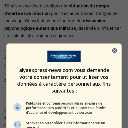
Téhéran cherche à souligner la
réduction du temps
d’alerte et de réaction
pour ses adversaires. Ce type de
message s’inscrit dans une logique de
dissuasion
psychologique autant que militaire
, destinée à influencer
les calculs stratégiques régionaux.
Ce rapport intervient dans un contexte de
multiplication
des déclarations iraniennes à caractère dissuasif
, alors
que les tensions autour du dossier nucléaire, des
alyaexpress-news.com vous demande
sanctions internationales et des affrontements indirects se
votre consentement pour utiliser vos
poursuivent. La mise en avant de capacités balistiques fait
données à caractère personnel aux fins
partie intégrante de cette stratégie de communication.
suivantes :
Du point de vue israélien, la menace balistique iranienne
Publicités et contenu personnalisés, mesure de
performance des publicités et du contenu, études
est depuis longtemps considérée comme un
enjeu
d’audience et développement de services
stratégique majeur
. Israël a développé au fil des années
Stocker et/ou accéder à des informations sur un
plusieurs couches de défense antimissile
, précisément
appareil