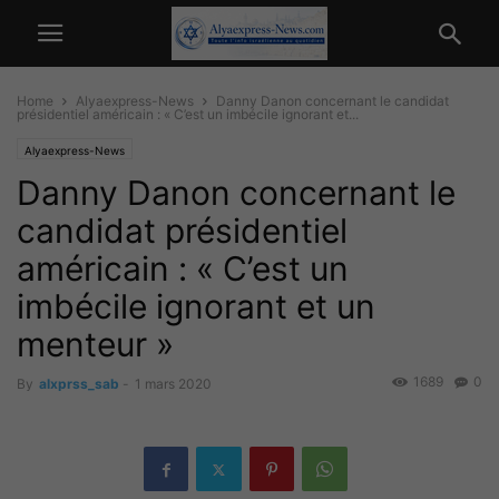
Home
Alyaexpress-News
Danny Danon concernant le candidat
présidentiel américain : « C’est un imbécile ignorant et...
Alyaexpress-News
Danny Danon concernant le
candidat présidentiel
américain : « C’est un
imbécile ignorant et un
menteur »
1689
0
By
alxprss_sab
-
1 mars 2020