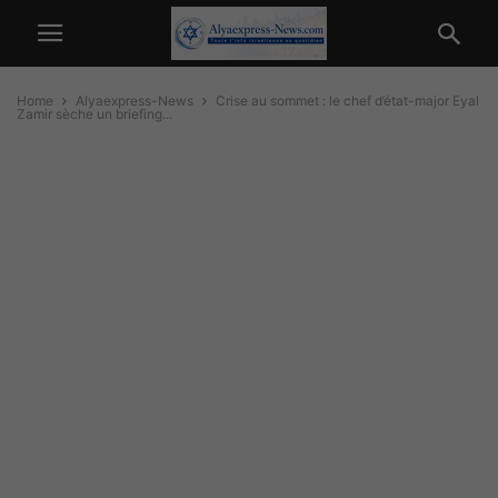
Home
Alyaexpress-News
Crise au sommet : le chef d’état-major Eyal
Zamir sèche un briefing...