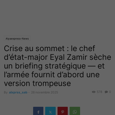
Alyaexpress-News
Crise au sommet : le chef
d’état-major Eyal Zamir sèche
un briefing stratégique — et
l’armée fournit d’abord une
version trompeuse
578
0
By
alxprss_sab
-
26 novembre 2025