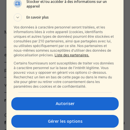
Stocker et/ou accéder à des informations sur un
appareil
VOLONTAIRE EST SANS
FONDEMENT. »
En savoir plus
Vos données à caractère personnel seront traitées, et les
Mais dans les coulisses, plusieurs questions demeurent :
informations liées à votre appareil (cookies, identifiants
uniques et autres types de données) pourront être stockées et
consultées par 210 partenaires, ainsi que partagées avec lui,
ou utilisées spécifiquement par ce site. Nos partenaires et
– Pourquoi Zamir a-t-il refusé de participer à un briefing
nous-mêmes sommes susceptibles d'utiliser des données de
exigé par le Premier ministre ?
géolocalisation précises.
Liste des partenaires.
– Pourquoi son bureau a-t-il tenté de remplacer sa
Certains fournisseurs sont susceptibles de traiter vos données
à caractère personnel sur la base de l'intérêt légitime. Vous
présence par un autre officier ?
pouvez vous y opposer en gérant vos options ci-dessous.
– Pourquoi l’armée a-t-elle fourni une version incomplète,
Recherchez un lien en bas de cette page ou dans le menu du
site pour gérer ou retirer votre consentement dans les
voire trompeuse, des faits ?
paramètres des cookies et de confidentialité.
– Pourquoi la clarification n’a-t-elle été fournie
qu’après la
révélation médiatique
?
Autoriser
Ces interrogations alimentent un malaise plus profond : la
Gérer les options
fracture croissante
entre l’autorité politique de Netanyahu