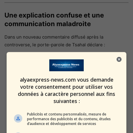
Une explication confuse et une
communication maladroite
Dans un nouveau commentaire diffusé après la
controverse, le porte-parole de Tsahal déclare :
« LE CHEF D’ÉTAT-MAJOR N’A PAS
PARTICIPÉ EN RAISON D’UN
MARIAGE, APRÈS MISE À JOUR ET
alyaexpress-news.com vous demande
votre consentement pour utiliser vos
COORDINATION.
données à caractère personnel aux fins
LA RÉPONSE INITIALE ÉTAIT
suivantes :
INCORRECTE, TRANSMISE DE
BONNE FOI.
Publicités et contenu personnalisés, mesure de
performance des publicités et du contenu, études
TOUTE TENTATIVE DE PRÉSENTER
d’audience et développement de services
CELA COMME UN MENSONGE