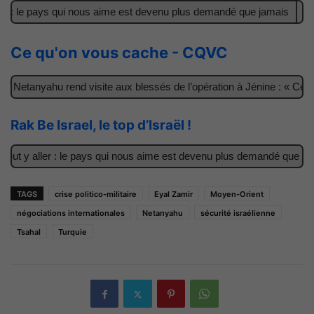
: le pays qui nous aime est devenu plus demandé que jamais
Il a
Ce qu'on vous cache - CQVC
Netanyahu rend visite aux blessés de l’opération à Jénine : « Ces ga
Rak Be Israel, le top d’Israël !
t y aller : le pays qui nous aime est devenu plus demandé que jamais
TAGS
crise politico-militaire
Eyal Zamir
Moyen-Orient
négociations internationales
Netanyahu
sécurité israélienne
Tsahal
Turquie