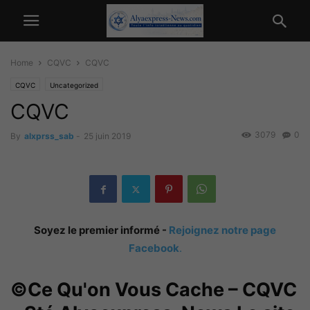
Home
CQVC
CQVC
CQVC
Uncategorized
CQVC
3079
0
By
alxprss_sab
-
25 juin 2019
Soyez le premier informé -
Rejoignez notre page
Facebook
.
©Ce Qu'on Vous Cache – CQVC