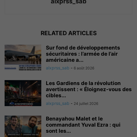
alxprss_sab
RELATED ARTICLES
Sur fond de développements
sécuritaires : l’armée de l’air
américaine a...
alxprss_sab
-
6 août 2026
Les Gardiens de la révolution
avertissent : « Éloignez-vous des
cibles...
alxprss_sab
-
24 juillet 2026
Benayahou Malet et le
commandant Yuval Ezra : qui
sont les...