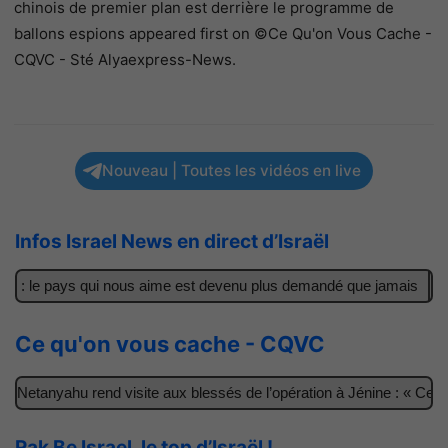
chinois de premier plan est derrière le programme de
ballons espions appeared first on ©Ce Qu'on Vous Cache -
CQVC - Sté Alyaexpress-News.
Nouveau | Toutes les vidéos en live
Infos Israel News en direct d’Israël
 : le pays qui nous aime est devenu plus demandé que jamais
Il a
Ce qu'on vous cache - CQVC
etanyahu rend visite aux blessés de l’opération à Jénine : « Ces ga
Rak Be Israel, le top d’Israël !