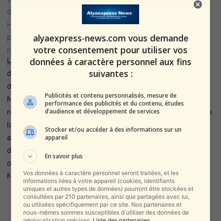
Cour. Il n’y a pas de domaine où il
ne nous a pas fait de mal »
par
CQVC
le 23 février 2023 à 16 h 30
alyaexpress-news.com vous demande
votre consentement pour utiliser vos
min
données à caractère personnel aux fins
Le président de la commission des finances du judaïsme
suivantes :
de la Torah, le membre de la Knesset Moshe Gafni , a
déclaré aujourd’hui (mercredi) lors de la conférence « Yad
Publicités et contenu personnalisés, mesure de
Na’aman » que « depuis 34 ans, j’attends que nous
performance des publicités et du contenu, études
d’audience et développement de services
réduisions le pouvoir de la Haute Cour, depuis j’ai été élu à
la Knesset. Cela fait 34 ans The post Gafni : « Cela fait 34
Stocker et/ou accéder à des informations sur un
ans que j’attends de faire tomber la Haute Cour. Il n’y a pas
appareil
de domaine où il ne nous a pas fait de mal » appeared first
En savoir plus
on ©Ce Qu'on Vous Cache - CQVC - Sté Alyaexpress-
Vos données à caractère personnel seront traitées, et les
News.
informations liées à votre appareil (cookies, identifiants
uniques et autres types de données) pourront être stockées et
consultées par 210 partenaires, ainsi que partagées avec lui,
ou utilisées spécifiquement par ce site. Nos partenaires et
nous-mêmes sommes susceptibles d'utiliser des données de
géolocalisation précises.
Liste des partenaires.