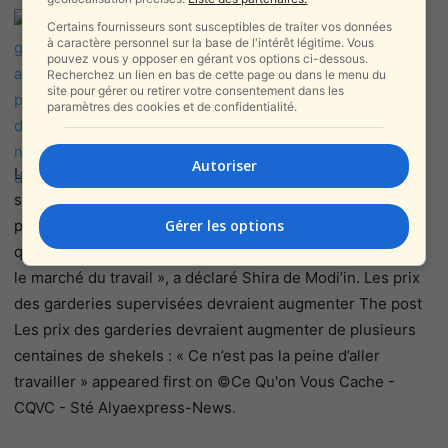
Les prix des garderies devraient
Certains fournisseurs sont susceptibles de traiter vos données
augmenter de plusieurs centaines
à caractère personnel sur la base de l'intérêt légitime. Vous
pouvez vous y opposer en gérant vos options ci-dessous.
de shekels : « Ce n’est pas la peine
Recherchez un lien en bas de cette page ou dans le menu du
site pour gérer ou retirer votre consentement dans les
d’aller travailler »
paramètres des cookies et de confidentialité.
par
CQVC
le 23 février 2023 à 14 h 30
min
Autoriser
Les parents ne savent pas quel sera le montant de la
subvention l’année prochaine, et craignent de ne pas
pouvoir y faire face. « L’augmentation des prix ne fera
Gérer les options
qu’encourager les femmes à rester à la maison et à quitter
le marché du travail », a déclaré Shira de Modi’in. Les prix
des garderies supervisées devraient augmenter The post
Les prix des garderies devraient augmenter de plusieurs
centaines de shekels : « Ce n’est pas la peine d’aller
travailler » appeared first on ©Ce Qu'on Vous Cache -
CQVC - Sté Alyaexpress-News.