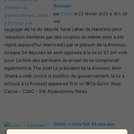
Knesset
par
CQVC
le 23 février 2023 à 18 h 30
min
Le projet de loi du député Yorai Lahav de Haretzno pour
l’adoption d’enfants par des couples de même sexe a été
rejeté aujourd’hui (mercredi) par le plénum de la Knesset,
lorsque 54 députés se sont opposés à la loi et 37 ont voté
pour. La liste des partisans du projet de loi comprenait
également le The post Le président de la Knesset, Amir
Ohana a voté contre la position du gouvernement, la loi a
échoué à la Knesset appeared first on ©Ce Qu'on Vous
Cache - CQVC - Sté Alyaexpress-News.
Gafni : « Cela fait 34 ans que
j’attends de faire tomber la Haute