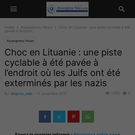
Home
Alyaexpress-News
Choc en Lituanie : une piste cyclable à été
pavée à l’endroit...
Alyaexpress-News
Choc en Lituanie : une piste
cyclable à été pavée à
l’endroit où les Juifs ont été
exterminés par les nazis
1383
0
By
alxprss_sab
-
11 novembre 2021
Soyez le premier informé -
Rejoignez notre page