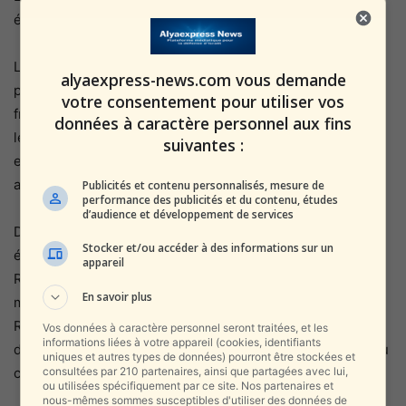
également déclaré à l’époque.
Les principaux médias occidentaux
rapportent
que l’Iran a
alyaexpress-news.com vous demande
perdu ses systèmes de défense aérienne à la suite d’une
votre consentement pour utiliser vos
frappe israélienne. Le conseiller du président Biden pour
données à caractère personnel aux fins
le Moyen-Orient, Amos Hochstein, a déclaré que « l’Iran
suivantes :
est essentiellement nu » et ne dispose plus de défense
antimissile.
Publicités et contenu personnalisés, mesure de
performance des publicités et du contenu, études
d’audience et développement de services
Dans le même temps, Israël se prépare désormais à une
Stocker et/ou accéder à des informations sur un
éventuelle réponse iranienne. Les Gardiens de la
appareil
Révolution
ont renouvelé
leurs menaces et hier après-
En savoir plus
midi, l’assistant à la coordination du CGRI, Muhammad
Reda Naghdi, a déclaré mardi dans des déclarations que
Vos données à caractère personnel seront traitées, et les
informations liées à votre appareil (cookies, identifiants
des frappes plus sévères seraient lancées contre Israël au
uniques et autres types de données) pourront être stockées et
consultées par 210 partenaires, ainsi que partagées avec lui,
cours des prochains jours.
ou utilisées spécifiquement par ce site. Nos partenaires et
nous-mêmes sommes susceptibles d'utiliser des données de