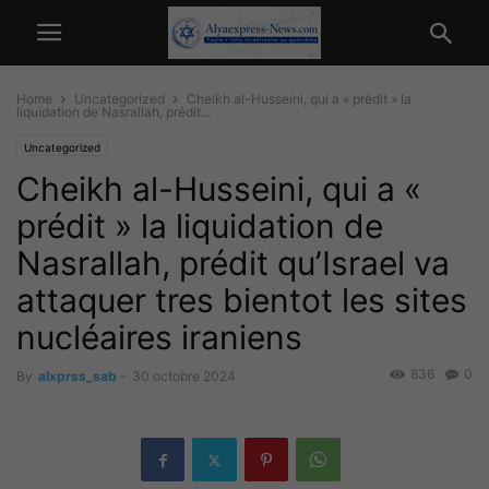
Home
Uncategorized
Cheikh al-Husseini, qui a « prédit » la
liquidation de Nasrallah, prédit...
Uncategorized
Cheikh al-Husseini, qui a «
prédit » la liquidation de
Nasrallah, prédit qu’Israel va
attaquer tres bientot les sites
nucléaires iraniens
836
0
By
alxprss_sab
-
30 octobre 2024