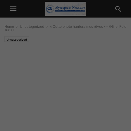
Home
Uncategorized
« Cette photo hantera mes rêves » – (Hillel Fuld
sur X)
Uncategorized