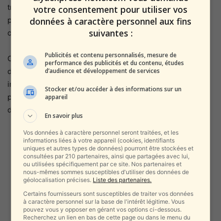
traitement réservé aux terroristes dans nos prisons, n’a
votre consentement pour utiliser vos
données à caractère personnel aux fins
pas fait amende honorable concernant la façon dont nos
suivantes :
otages ont été libérés.
Publicités et contenu personnalisés, mesure de
Cette organisation satanique maléfique qui se soucie plus
performance des publicités et du contenu, études
d’audience et développement de services
du bien-être des terroristes condamnés que des civils
innocents retenus en otage dans des tunnels terroristes
Stocker et/ou accéder à des informations sur un
par des personnes sanguinaires qui ont tué des membres
appareil
de leur famille !
En savoir plus
Vos données à caractère personnel seront traitées, et les
informations liées à votre appareil (cookies, identifiants
uniques et autres types de données) pourront être stockées et
consultées par 210 partenaires, ainsi que partagées avec lui,
ou utilisées spécifiquement par ce site. Nos partenaires et
nous-mêmes sommes susceptibles d'utiliser des données de
géolocalisation précises.
Liste des partenaires.
Certains fournisseurs sont susceptibles de traiter vos données
à caractère personnel sur la base de l'intérêt légitime. Vous
pouvez vous y opposer en gérant vos options ci-dessous.
Recherchez un lien en bas de cette page ou dans le menu du