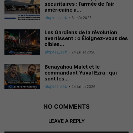
sécuritaires : l’armée de l’air
américaine a...
alxprss_sab
-
6 août 2026
Les Gardiens de la révolution
avertissent : « Éloignez-vous des
cibles...
alxprss_sab
-
24 juillet 2026
Benayahou Malet et le
commandant Yuval Ezra : qui
sont les...
alxprss_sab
-
24 juillet 2026
NO COMMENTS
LEAVE A REPLY