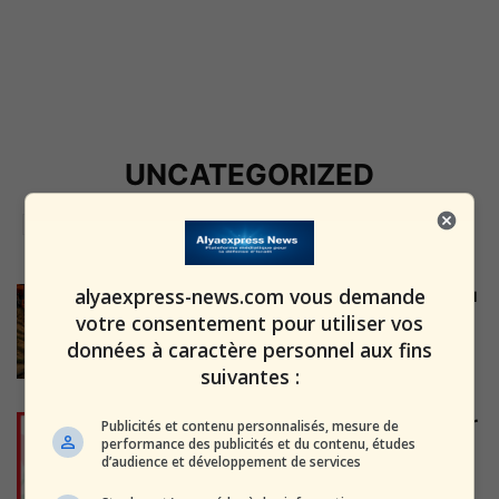
UNCATEGORIZED
ALYAEXPRESS-NEWS
ALYAEXPRESS-NEWS, TOUS NOS SITES EN UN SEUL !
CQVC
INFOS ISRAEL NEWS
ISRAEL CHRONO BOUTIQUE
LA ROULOTTE DU HAYAL
RAK BE ISRAEL
alyaexpress-news.com vous demande
Le père de Yuval, l’enfant disparu
: « Au bout de...
votre consentement pour utiliser vos
données à caractère personnel aux fins
alxprss_sab
-
24 juillet 2026
suivantes :
À New York, une loi relancée pour
Publicités et contenu personnalisés, mesure de
performance des publicités et du contenu, études
interdire aux associations de...
d’audience et développement de services
alxprss_sab
-
24 mai 2026