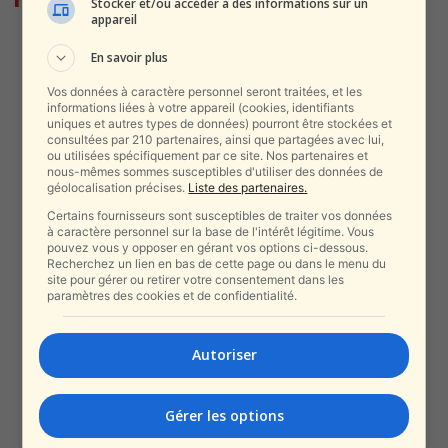
Stocker et/ou accéder à des informations sur un
appareil
L’histoire ce ce juif orthodoxe de
En savoir plus
New York assassiné en
Colombie...
Vos données à caractère personnel seront traitées, et les
informations liées à votre appareil (cookies, identifiants
alxprss_sab
-
4 mai 2026
uniques et autres types de données) pourront être stockées et
consultées par 210 partenaires, ainsi que partagées avec lui,
ou utilisées spécifiquement par ce site. Nos partenaires et
Opérations américano-
nous-mêmes sommes susceptibles d'utiliser des données de
israéliennes, des opérations
géolocalisation précises.
Liste des partenaires.
d’exorcisme sans avenir ! — par
Certains fournisseurs sont susceptibles de traiter vos données
Philippe...
à caractère personnel sur la base de l'intérêt légitime. Vous
pouvez vous y opposer en gérant vos options ci-dessous.
alxprss_sab
-
14 avril 2026
Recherchez un lien en bas de cette page ou dans le menu du
site pour gérer ou retirer votre consentement dans les
paramètres des cookies et de confidentialité.
À la veille du blocus : Netanyahu
révèle sa conversation avec...
alxprss_sab
-
13 avril 2026
Autoriser
Corée du Nord : Kim Jong-un
Gérer les options
teste un missile de 5...