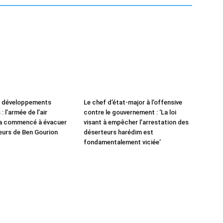
e développements
Le chef d’état-major à l’offensive
: l’armée de l’air
contre le gouvernement : ‘La loi
 a commencé à évacuer
visant à empêcher l’arrestation des
leurs de Ben Gourion
déserteurs harédim est
fondamentalement viciée’