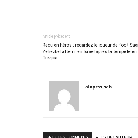
Article précédent
Reçu en héros : regardez le joueur de foot Sag
Yehezkel atterrir en Israël après la tempête en
Turquie
alxprss_sab
ARTICLES CONNEXES
PLUS DE L'AUTEUR