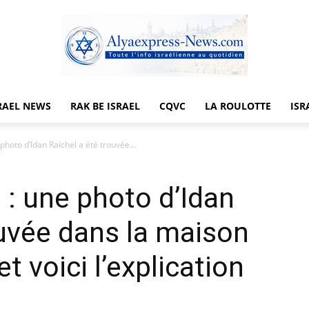
RAEL NEWS
RAK BE ISRAEL
CQVC
LA ROULOTTE
ISR
Alyaexpress-
hoto d’Idan Raichel a été trouvée...
: une photo d’Idan
News
ouvée dans la maison
et voici l’explication