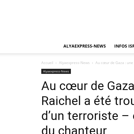
ALYAEXPRESS-NEWS
INFOS IS
Accueil
Alyaexpress-News
Au cœur de Gaza : une p
Alyaexpress-News
Au cœur de Gaza 
Raichel a été tr
d’un terroriste – 
du chanteur