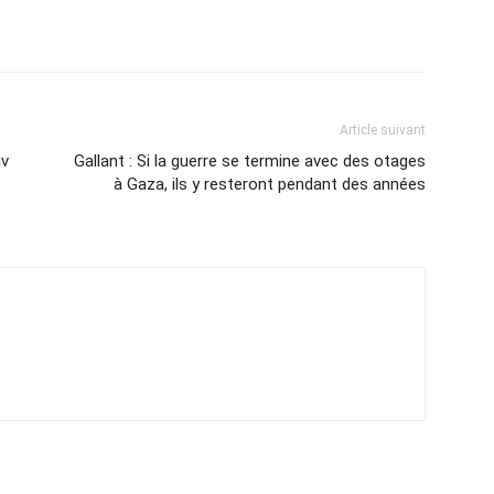
Article suivant
iv
Gallant : Si la guerre se termine avec des otages
à Gaza, ils y resteront pendant des années