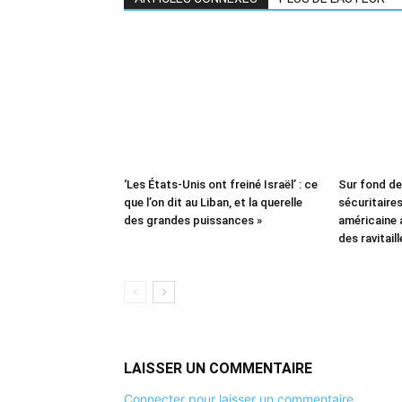
‘Les États-Unis ont freiné Israël’ : ce
Sur fond d
que l’on dit au Liban, et la querelle
sécuritaires 
des grandes puissances »
américaine
des ravitail
LAISSER UN COMMENTAIRE
Connecter pour laisser un commentaire