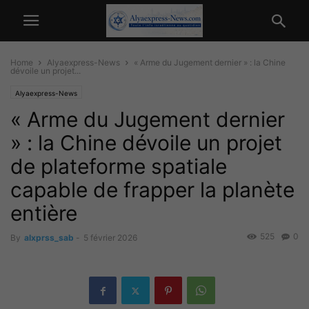
Home
Alyaexpress-News
« Arme du Jugement dernier » : la Chine
dévoile un projet...
Alyaexpress-News
« Arme du Jugement dernier
» : la Chine dévoile un projet
de plateforme spatiale
capable de frapper la planète
entière
525
0
By
alxprss_sab
-
5 février 2026