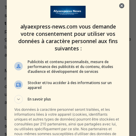
Toutefois, derrière l’effet d’annonce, de nombreux
spécialistes appellent à la prudence. Les
défis
technologiques
posés par un tel projet sont immenses :
alyaexpress-news.com vous demande
propulsion capable de soutenir un engin de cette taille,
votre consentement pour utiliser vos
gestion de l’énergie, stabilité à haute altitude, logistique de
données à caractère personnel aux fins
lancement et surtout
maintien prolongé en vol
. À ce jour,
suivantes :
aucune puissance ne maîtrise pleinement ces capacités.
Publicités et contenu personnalisés, mesure de
performance des publicités et du contenu, études
Même la Chine, malgré ses progrès rapides, reste en
d’audience et développement de services
retard sur certains aspects clés, notamment dans le
Stocker et/ou accéder à des informations sur un
domaine des lanceurs réutilisables, où elle accuse encore
appareil
un décalage estimé entre
10 et 15 ans
par rapport à des
En savoir plus
acteurs comme
SpaceX
dirigée par
Elon Musk
.
Vos données à caractère personnel seront traitées, et les
informations liées à votre appareil (cookies, identifiants
Les projections les plus optimistes avancées par des
uniques et autres types de données) pourront être stockées et
consultées par 210 partenaires, ainsi que partagées avec lui,
sources chinoises évoquent une éventuelle mise en
ou utilisées spécifiquement par ce site. Nos partenaires et
service
dans 20 à 30 ans
. D’ici là, beaucoup d’analystes
nous-mêmes sommes susceptibles d'utiliser des données de