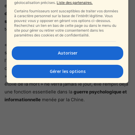
géolocalisation précises.
Liste des partenaires.
estiment que le projet relève davantage de la
Certains fournisseurs sont susceptibles de traiter vos données
démonstration de puissance et de la propagande
à caractère personnel sur la base de l'intérêt légitime. Vous
pouvez vous y opposer en gérant vos options ci-dessous.
stratégique
que d’un programme militaire concret à court
Recherchez un lien en bas de cette page ou dans le menu du
terme.
site pour gérer ou retirer votre consentement dans les
paramètres des cookies et de confidentialité.
« Pour le public chinois, cela nourrit l’image d’une
superpuissance technologique tournée vers l’avenir. Pour
Autoriser
l’extérieur, cela suggère que Pékin travaille sur des
capacités que les autres ne peuvent même pas envisager
Gérer les options
», résume Layton. Un message clair : même si cette «
étoile de la mort » ne verra jamais le jour, elle remplit déjà
une fonction essentielle dans la
guerre psychologique et
informationnelle
menée par la Chine.