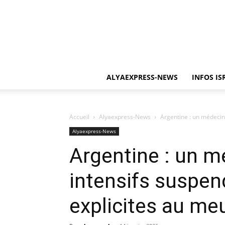
ALYAEXPRESS-NEWS
INFOS IS
Accueil
Alyaexpress-News
Argentine : un médecin 
Alyaexpress-News
Argentine : un m
intensifs suspen
explicites au meu