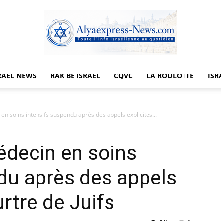
RAEL NEWS
RAK BE ISRAEL
CQVC
LA ROULOTTE
ISR
Alyaexpress-
en soins intensifs suspendu après des appels explicites...
édecin en soins
News
du après des appels
rtre de Juifs