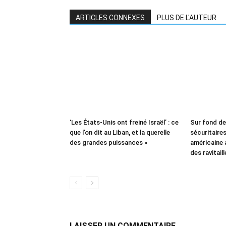
ARTICLES CONNEXES
PLUS DE L'AUTEUR
‘Les États-Unis ont freiné Israël’ : ce
Sur fond d
que l’on dit au Liban, et la querelle
sécuritaires 
des grandes puissances »
américaine
des ravitail
LAISSER UN COMMENTAIRE