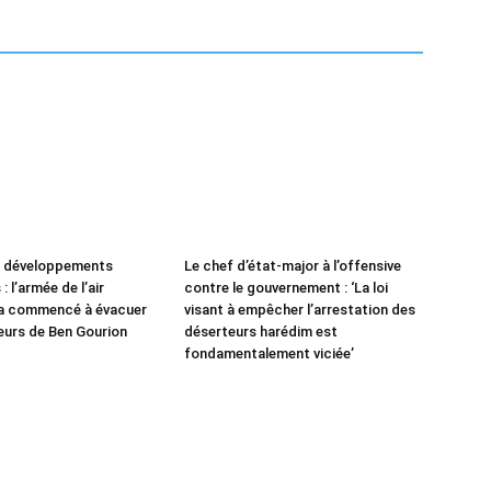
e développements
Le chef d’état-major à l’offensive
: l’armée de l’air
contre le gouvernement : ‘La loi
 a commencé à évacuer
visant à empêcher l’arrestation des
leurs de Ben Gourion
déserteurs harédim est
fondamentalement viciée’