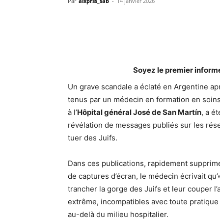
Par
alxprss_sab
-
14 janvier 2026
Soyez le premier inform
Un grave scandale a éclaté en Argentine ap
tenus par un médecin en formation en soins 
à l’
Hôpital général José de San Martín
, a é
révélation de messages publiés sur les rése
tuer des Juifs.
Dans ces publications, rapidement supprim
de captures d’écran, le médecin écrivait qu’« 
trancher la gorge des Juifs et leur couper l
extrême, incompatibles avec toute pratique
au-delà du milieu hospitalier.