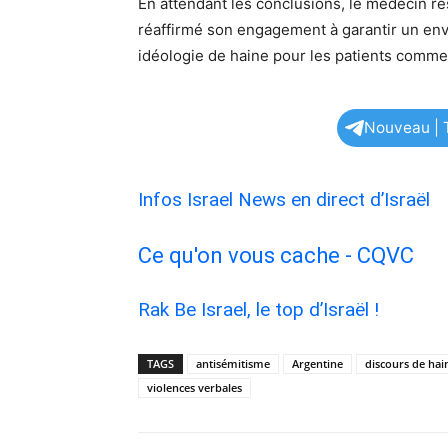
En attendant les conclusions, le médecin r
réaffirmé son engagement à garantir un en
idéologie de haine pour les patients comme
Nouveau | T
Infos Israel News en direct d’Israël
Ce qu'on vous cache - CQVC
Rak Be Israel, le top d’Israël !
TAGS
antisémitisme
Argentine
discours de hai
violences verbales