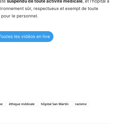
este
suspendu de toute activité médicale
, et l’hôpital a
vironnement sûr, respectueux et exempt de toute
 pour le personnel.
outes les vidéos en live
ne
éthique médicale
hôpital San Martín
racisme