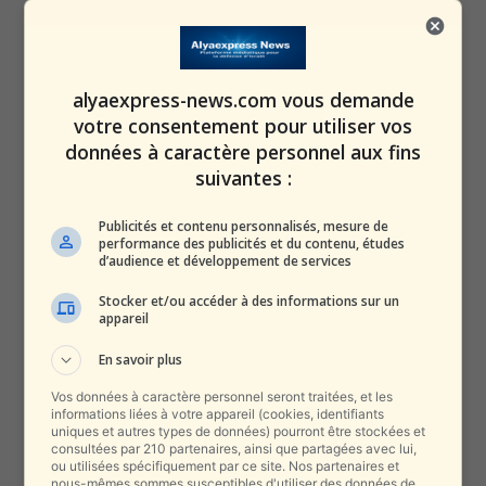
8 צוותי כיבוי מתחנת גליל גולן בסיוע צוותים מרט״ג פועלים במספר
מוקדי שריפה שפרצו כתוצאה מנפילות. השריפות מאיימות על
שטחי השמורה ומבנים חקלאיים, לוחמי האש מבצעים הגנה במקום
ופרוסים ברחבי השמורה במאמץ לכיבוי הלהבות ולמנוע נזקים
לערכי הטבע…
pic.twitter.com/lrI9GUodux
alyaexpress-news.com vous demande
votre consentement pour utiliser vos
— NWS news (@nws_report)
October 26, 2024
données à caractère personnel aux fins
suivantes :
Publicités et contenu personnalisés, mesure de
performance des publicités et du contenu, études
d’audience et développement de services
שריפה גדולה פרצה סמוך ליסוד המעלה עקב נפילות טילי
Stocker et/ou accéder à des informations sur un
@rubih67
חיזבאללה וגרמה לנזק למטעי הפרי
appareil
pic.twitter.com/itsvVhsOdC
(צילום: תקשורות יעל שביט)
En savoir plus
— כאן חדשות (@kann_news)
October 26, 2024
Vos données à caractère personnel seront traitées, et les
informations liées à votre appareil (cookies, identifiants
uniques et autres types de données) pourront être stockées et
consultées par 210 partenaires, ainsi que partagées avec lui,
ou utilisées spécifiquement par ce site. Nos partenaires et
nous-mêmes sommes susceptibles d'utiliser des données de