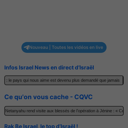
Nouveau | Toutes les vidéos en live
Infos Israel News en direct d’Israël
r : le pays qui nous aime est devenu plus demandé que jamais
Il 
Ce qu'on vous cache - CQVC
Netanyahu rend visite aux blessés de l’opération à Jénine : « Ces ga
Rak Be Israel, le top d’Israël !