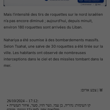
Mais l’intensité des tirs de roquettes sur le nord israélien
n’a pas encore diminué ; aujourd’hui, depuis minuit,
environ 180 roquettes sont arrivées du Liban.
Nahariya a été soumise à des bombardements massifs.
Selon Tsahal, une salve de 30 roquettes a été tirée sur la
ville. Les habitants ont observé de nombreuses
interceptions dans le ciel et des missiles tombant dans la
mer.
🚨 | צבע אדום:
26/10/2024 – 17:12:
• קו העימות: נהריה, בן עמי, גשר הזיו, סער, איזור תעשייה
מילואות צפון, לימן (15 שניות, מיידי)