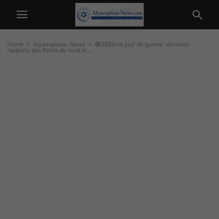
Home
Alyaexpress-News
🔴385ème jour de guerre : derniers
rapports des fronts du nord et...