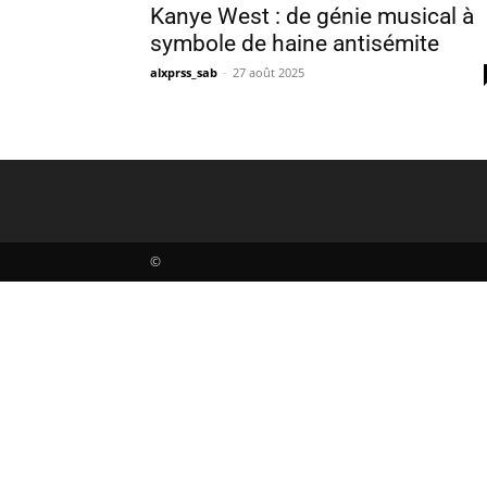
Kanye West : de génie musical à
symbole de haine antisémite
alxprss_sab
-
27 août 2025
©