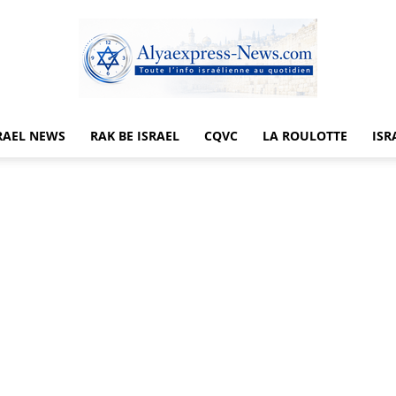
RAEL NEWS
RAK BE ISRAEL
CQVC
LA ROULOTTE
ISR
Alyaexpress-
News