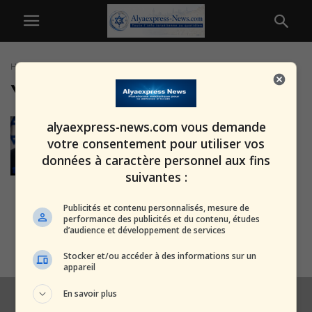
Home
Tags
Yaïr Golan
Yaïr Golan
Lapid : « Les harédim livrent le
alyaexpress-news.com vous demande
sang du chef d’état-major –...
votre consentement pour utiliser vos
alxprss_sab
-
30 juin 2026
données à caractère personnel aux fins
suivantes :
Nouvelle passe d’armes contre
Publicités et contenu personnalisés, mesure de
Yaïr Golan : Lieberman l’accuse
performance des publicités et du contenu, études
d’audience et développement de services
de «...
alxprss_sab
-
4 février 2026
Stocker et/ou accéder à des informations sur un
appareil
En savoir plus