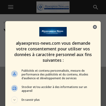
Home
Tags
Yaël Sabrigo
Yaël Sabrigo
Israël suspend les combats à
alyaexpress-news.com vous demande
Gaza dix heures par jour :...
votre consentement pour utiliser vos
alxprss_sab
-
27 juillet 2025
données à caractère personnel aux fins
suivantes :
Publicités et contenu personnalisés, mesure de
performance des publicités et du contenu, études
d’audience et développement de services
Stocker et/ou accéder à des informations sur un
appareil
En savoir plus