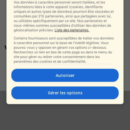
Vos données à caractère personnel seront traitées, et les
informations liées à votre appareil (cookies, identifiants
uniques et autres types de données) pourront être stockées et
consultées par 210 partenaires, ainsi que partagées avec lui,
ou utilisées spécifiquement par ce site. Nos partenaires et
nous-mêmes sommes susceptibles d'utiliser des données de
géolocalisation précises.
Liste des partenaires.
Certains fournisseurs sont susceptibles de traiter vos données
à caractère personnel sur la base de l'intérêt légitime. Vous
violations du droit humanitaire
pouvez vous y opposer en gérant vos options ci-dessous.
Recherchez un lien en bas de cette page ou dans le menu du
site pour gérer ou retirer votre consentement dans les
Vague de condamnations
paramètres des cookies et de confidentialité.
internationales après la vidéo
des otages : « Désarmer...
Autoriser
alxprss_sab
-
4 août 2025
Gérer les options