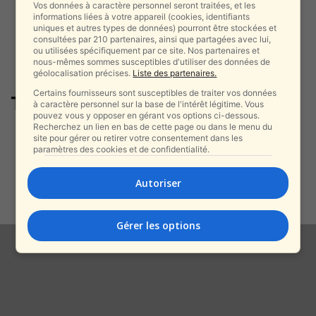
Vos données à caractère personnel seront traitées, et les
informations liées à votre appareil (cookies, identifiants
uniques et autres types de données) pourront être stockées et
consultées par 210 partenaires, ainsi que partagées avec lui,
ou utilisées spécifiquement par ce site. Nos partenaires et
nous-mêmes sommes susceptibles d'utiliser des données de
géolocalisation précises.
Liste des partenaires.
Certains fournisseurs sont susceptibles de traiter vos données
Tsahal 2026
à caractère personnel sur la base de l'intérêt légitime. Vous
pouvez vous y opposer en gérant vos options ci-dessous.
Recherchez un lien en bas de cette page ou dans le menu du
Affaire de l’espion du
site pour gérer ou retirer votre consentement dans les
Commandement Sud : Assaf
paramètres des cookies et de confidentialité.
Shmuelevitz plaide
l’irresponsabilité...
Autoriser
alxprss_sab
-
19 février 2026
Gérer les options