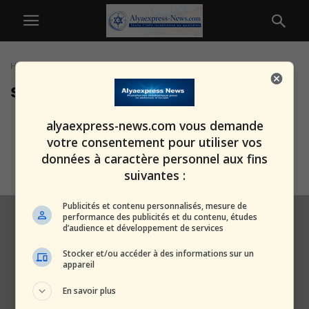
Home
Tags
Suicide adolescent
suicide adolescent
Tragédie à Rishon LeTsion :
alyaexpress-news.com vous demande
Milena Bobkova, 14 ans, saute
votre consentement pour utiliser vos
du...
données à caractère personnel aux fins
alxprss_sab
-
4 août 2025
suivantes :
Publicités et contenu personnalisés, mesure de
performance des publicités et du contenu, études
d’audience et développement de services
Stocker et/ou accéder à des informations sur un
appareil
En savoir plus