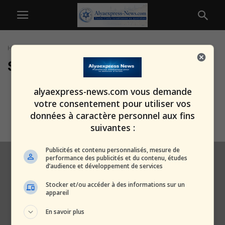
Home
Tags
SS
SS
Identifié : l’officier SS qui a
alyaexpress-news.com vous demande
exécuté le « dernier Juif...
votre consentement pour utiliser vos
alxprss_sab
-
28 septembre 2025
données à caractère personnel aux fins
suivantes :
Publicités et contenu personnalisés, mesure de
performance des publicités et du contenu, études
d’audience et développement de services
Stocker et/ou accéder à des informations sur un
appareil
En savoir plus