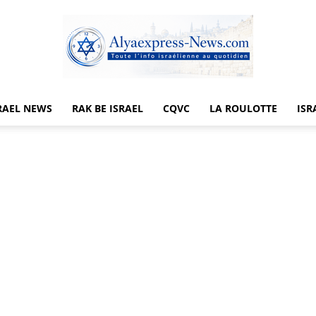
RAEL NEWS
RAK BE ISRAEL
CQVC
LA ROULOTTE
ISR
Alyaexpress-
News