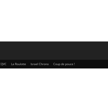
CQVC
La Roulotte
Israel Chrono
Coup de pouce !