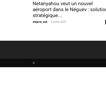
Netanyahou veut un nouvel
aéroport dans le Néguev : solutio
stratégique...
alxprss_sab
-
9 juillet 2025
©