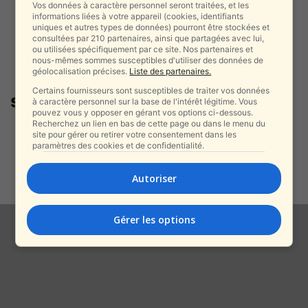
Vos données à caractère personnel seront traitées, et les
informations liées à votre appareil (cookies, identifiants
uniques et autres types de données) pourront être stockées et
consultées par 210 partenaires, ainsi que partagées avec lui,
ou utilisées spécifiquement par ce site. Nos partenaires et
nous-mêmes sommes susceptibles d'utiliser des données de
géolocalisation précises.
Liste des partenaires.
Certains fournisseurs sont susceptibles de traiter vos données
société numérique
à caractère personnel sur la base de l'intérêt légitime. Vous
pouvez vous y opposer en gérant vos options ci-dessous.
Recherchez un lien en bas de cette page ou dans le menu du
Les personnes que nous
site pour gérer ou retirer votre consentement dans les
deviendrons après l’IA
paramètres des cookies et de confidentialité.
alxprss_sab
-
1 janvier 2026
Autoriser
Gérer les options