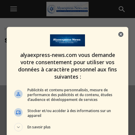
Home
Tags
Site souterrain
site souterrain
L’Iran a-t-il trouvé une parade
alyaexpress-news.com vous demande
aux bombardements des B-2 ?
votre consentement pour utiliser vos
Le...
données à caractère personnel aux fins
alxprss_sab
-
1 février 2026
suivantes :
Publicités et contenu personnalisés, mesure de
performance des publicités et du contenu, études
d’audience et développement de services
Stocker et/ou accéder à des informations sur un
appareil
En savoir plus