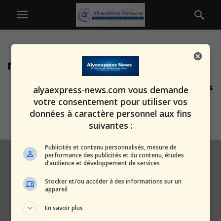
Home
Tags
Résilience d’Israël
résilience d’Israël
Après les images bouleversantes
alyaexpress-news.com vous demande
des otages : Gideon Saar appelle
votre consentement pour utiliser vos
le...
données à caractère personnel aux fins
alxprss_sab
-
3 août 2025
suivantes :
Publicités et contenu personnalisés, mesure de
performance des publicités et du contenu, études
d’audience et développement de services
Stocker et/ou accéder à des informations sur un
appareil
En savoir plus