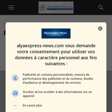
Home
Tags
Récupération des otages
Récupération des otages
« Le Hamas doit être éradiqué du
alyaexpress-news.com vous demande
monde » : Le secrétaire d’État...
votre consentement pour utiliser vos
alxprss_sab
-
14 février 2025
données à caractère personnel aux fins
suivantes :
Publicités et contenu personnalisés, mesure de
performance des publicités et du contenu, études
d’audience et développement de services
Stocker et/ou accéder à des informations sur un
appareil
En savoir plus