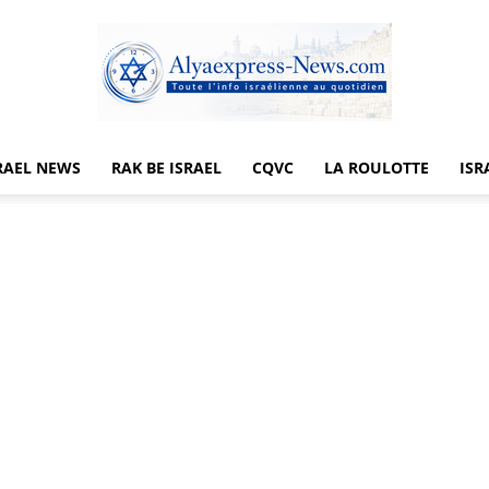
RAEL NEWS
RAK BE ISRAEL
CQVC
LA ROULOTTE
ISR
Alyaexpress-
News