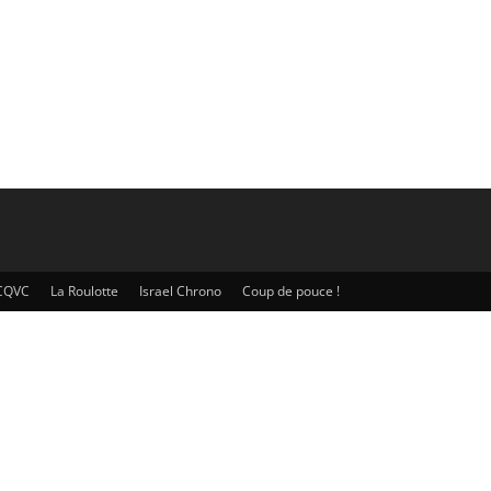
CQVC
La Roulotte
Israel Chrono
Coup de pouce !