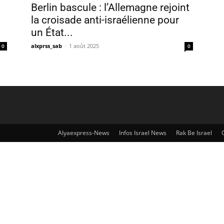
Berlin bascule : l’Allemagne rejoint
la croisade anti-israélienne pour
un État...
alxprss_sab
-
1 août 2025
0
0
Alyaexpress-News
Infos Israel News
Rak Be Israel