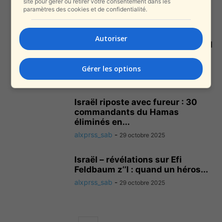
site pour gérer ou retirer votre consentement dans les
paramètres des cookies et de confidentialité.
alxprss_sab
-
6 novembre 2025
Autoriser
Le Hamas gagne du temps, Israël
s’impatiente : les négociations
bloquées...
Gérer les options
alxprss_sab
-
3 novembre 2025
Israël riposte avec fureur : 30
commandants du Hamas
éliminés en...
alxprss_sab
-
29 octobre 2025
Israël – révélations sur Efi
Feldbaum z’’l : quand un héros...
alxprss_sab
-
29 octobre 2025