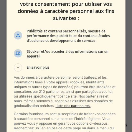
après sa visite à Rafah
votre consentement pour utiliser vos
alxprss_sab
-
4 janvier 2026
données à caractère personnel aux fins
suivantes :
Gaza sous tutelle internationale
? L’Europe hésite, des soldats
Publicités et contenu personnalisés, mesure de
étrangers évoqués,...
performance des publicités et du contenu, études
d’audience et développement de services
alxprss_sab
-
19 décembre 2025
Stocker et/ou accéder à des informations sur un
appareil
La faim les a-t-elle poussés ?
Des terroristes sont sortis d’un...
En savoir plus
alxprss_sab
-
25 novembre 2025
Vos données à caractère personnel seront traitées, et les
informations liées à votre appareil (cookies, identifiants
uniques et autres types de données) pourront être stockées et
Gaza : des images satellite
consultées par 210 partenaires, ainsi que partagées avec lui,
montrent « des quartiers entiers
ou utilisées spécifiquement par ce site. Nos partenaires et
nous-mêmes sommes susceptibles d'utiliser des données de
rasés...
géolocalisation précises.
Liste des partenaires.
alxprss_sab
-
12 novembre 2025
Certains fournisseurs sont susceptibles de traiter vos données
à caractère personnel sur la base de l'intérêt légitime. Vous
pouvez vous y opposer en gérant vos options ci-dessous.
Rafah : Israël dément les rumeurs
Recherchez un lien en bas de cette page ou dans le menu du
sur la dépouille d’Hadar Goldin...