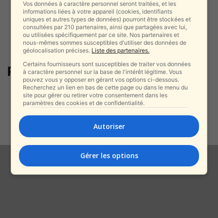
Vos données à caractère personnel seront traitées, et les
informations liées à votre appareil (cookies, identifiants
uniques et autres types de données) pourront être stockées et
consultées par 210 partenaires, ainsi que partagées avec lui,
ou utilisées spécifiquement par ce site. Nos partenaires et
nous-mêmes sommes susceptibles d'utiliser des données de
géolocalisation précises.
Liste des partenaires.
Certains fournisseurs sont susceptibles de traiter vos données
Raan Guéouili
à caractère personnel sur la base de l'intérêt légitime. Vous
pouvez vous y opposer en gérant vos options ci-dessous.
Recherchez un lien en bas de cette page ou dans le menu du
Gaza sous tutelle internationale
site pour gérer ou retirer votre consentement dans les
? L’Europe hésite, des soldats
paramètres des cookies et de confidentialité.
étrangers évoqués,...
alxprss_sab
-
Autoriser
19 décembre 2025
Gérer les options