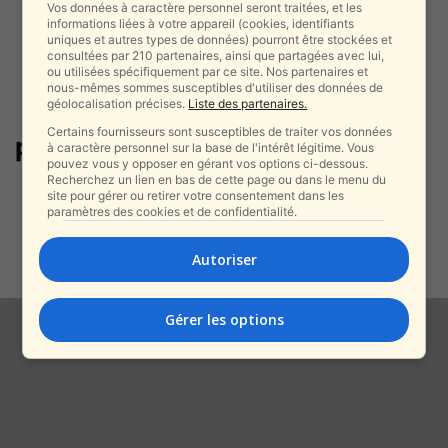
Vos données à caractère personnel seront traitées, et les
informations liées à votre appareil (cookies, identifiants
uniques et autres types de données) pourront être stockées et
consultées par 210 partenaires, ainsi que partagées avec lui,
ou utilisées spécifiquement par ce site. Nos partenaires et
nous-mêmes sommes susceptibles d'utiliser des données de
géolocalisation précises.
Liste des partenaires.
Certains fournisseurs sont susceptibles de traiter vos données
protection vie privée Israël
à caractère personnel sur la base de l'intérêt légitime. Vous
pouvez vous y opposer en gérant vos options ci-dessous.
Recherchez un lien en bas de cette page ou dans le menu du
Harcèlement incessant des
site pour gérer ou retirer votre consentement dans les
lignes de dons liées aux tombes
paramètres des cookies et de confidentialité.
de tsadikim...
alxprss_sab
-
Autoriser
25 février 2026
Gérer les options