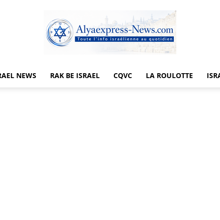
RAEL NEWS
RAK BE ISRAEL
CQVC
LA ROULOTTE
ISR
Alyaexpress-
News