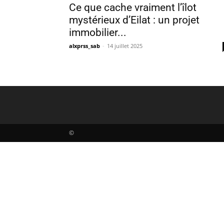
Ce que cache vraiment l’îlot
mystérieux d’Eilat : un projet
immobilier...
alxprss_sab
-
14 juillet 2025
©