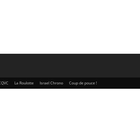
CQVC
La Roulotte
Israel Chrono
Coup de pouce !