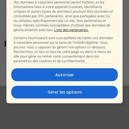
Vos données à caractère personnel seront traitées, et les
informations liées à votre appareil (cookies, identifiants
uniques et autres types de données) pourront être stockées et
consultées par 210 partenaires, ainsi que partagées avec lui,
ou utilisées spécifiquement par ce site. Nos partenaires et
nous-mêmes sommes susceptibles d'utiliser des données de
géolocalisation précises.
Liste des partenaires.
Certains fournisseurs sont susceptibles de traiter vos données
politique pro-israélienne
à caractère personnel sur la base de l'intérêt légitime. Vous
pouvez vous y opposer en gérant vos options ci-dessous.
Recherchez un lien en bas de cette page ou dans le menu du
Scandale en Europe : la Hollande
site pour gérer ou retirer votre consentement dans les
bannit un ministre juif mais...
paramètres des cookies et de confidentialité.
alxprss_sab
-
29 juillet 2025
Autoriser
Gérer les options