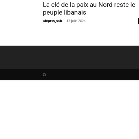
La clé de la paix au Nord reste le
peuple libanais
alxprss_sab
-
13 juin 2024
©