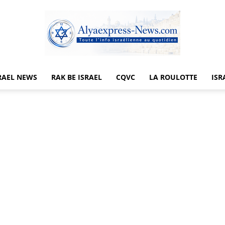
RAEL NEWS
RAK BE ISRAEL
CQVC
LA ROULOTTE
ISR
Alyaexpress-
News