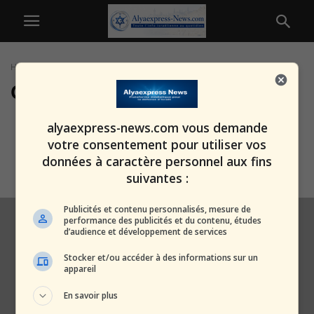
Home
Tags
Orot Rabin
Orot Rabin
Prêts à tous les scénarios :
alyaexpress-news.com vous demande
exercice d’urgence majeur à la...
votre consentement pour utiliser vos
alxprss_sab
-
17 février 2026
données à caractère personnel aux fins
suivantes :
Publicités et contenu personnalisés, mesure de
performance des publicités et du contenu, études
d’audience et développement de services
Stocker et/ou accéder à des informations sur un
appareil
En savoir plus