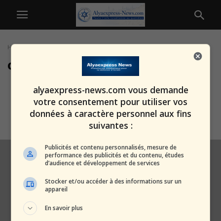
Home
Tags
Ordre
ordre
Encore une maison close
alyaexpress-news.com vous demande
découverte à Ashkelon : voici ce
votre consentement pour utiliser vos
qu’a...
données à caractère personnel aux fins
alxprss_sab
-
11 février 2026
suivantes :
Publicités et contenu personnalisés, mesure de
performance des publicités et du contenu, études
d’audience et développement de services
Stocker et/ou accéder à des informations sur un
appareil
En savoir plus