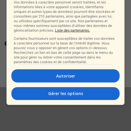
Vos données à caractère personnel seront traitées, et les
informations liées à votre appareil (cookies, identifiants
uniques et autres types de données) pourront être stockées et
consultées par 210 partenaires, ainsi que partagées avec lui,
ou utilisées spécifiquement par ce site. Nos partenaires et
nous-mêmes sommes susceptibles d'utiliser des données de
géolocalisation précises.
Liste des partenaires.
Certains fournisseurs sont susceptibles de traiter vos données
opinion internationale
à caractère personnel sur la base de l'intérêt légitime. Vous
pouvez vous y opposer en gérant vos options ci-dessous.
Recherchez un lien en bas de cette page ou dans le menu du
Yossef Haddad attaque CNN :
site pour gérer ou retirer votre consentement dans les
“Les otages israéliens ont
paramètres des cookies et de confidentialité.
survécu à...
alxprss_sab
-
Autoriser
14 octobre 2025
Gérer les options