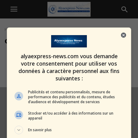
Home
Tags
Opérations humanitaires
opérations humanitaires
Manipulation démasquée : le
alyaexpress-news.com vous demande
“famine à Gaza” n’était qu’un
votre consentement pour utiliser vos
mensonge orchestré...
données à caractère personnel aux fins
alxprss_sab
-
12 août 2025
suivantes :
Publicités et contenu personnalisés, mesure de
performance des publicités et du contenu, études
d’audience et développement de services
Stocker et/ou accéder à des informations sur un
appareil
En savoir plus