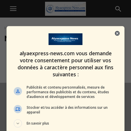
Home
Tags
Nakoura
Nakoura
Front nord : Israël frappe à
alyaexpress-news.com vous demande
Nakoura, le Liban s’enflamme
votre consentement pour utiliser vos
sous...
données à caractère personnel aux fins
alxprss_sab
-
26 octobre 2025
suivantes :
Publicités et contenu personnalisés, mesure de
performance des publicités et du contenu, études
d’audience et développement de services
Stocker et/ou accéder à des informations sur un
appareil
En savoir plus