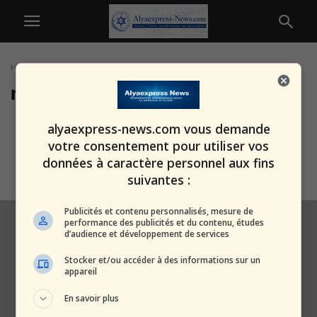
Home
Tags
Mineurs inculpés
mineurs inculpés
Jeu tragique, mort réelle : deux
alyaexpress-news.com vous demande
adolescents inculpés après la
votre consentement pour utiliser vos
mort...
données à caractère personnel aux fins
alxprss_sab
-
30 juillet 2025
suivantes :
Publicités et contenu personnalisés, mesure de
performance des publicités et du contenu, études
d’audience et développement de services
Stocker et/ou accéder à des informations sur un
appareil
En savoir plus