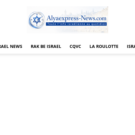
RAEL NEWS
RAK BE ISRAEL
CQVC
LA ROULOTTE
ISR
Alyaexpress-
News